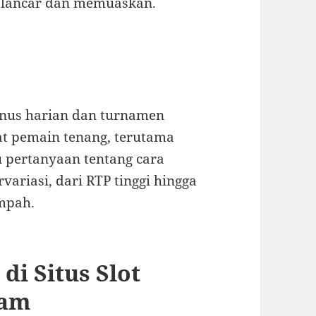
 lancar dan memuaskan.
bonus harian dan turnamen
t pemain tenang, terutama
 pertanyaan tentang cara
variasi, dari RTP tinggi hingga
impah.
i Situs Slot
Jam