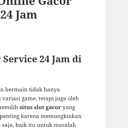
 Online Gacor
 24 Jam
Service 24 Jam di
n bermain tidak hanya
variasi game, tetapi juga oleh
memilih
situs slot gacor
yang
i penting karena memungkinkan
aja, baik itu untuk masalah