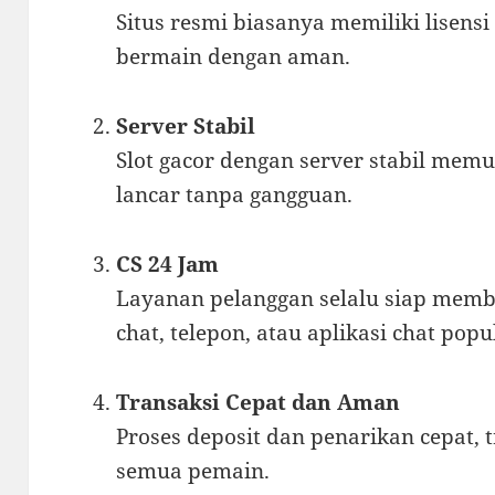
Situs resmi biasanya memiliki lisensi
bermain dengan aman.
Server Stabil
Slot gacor dengan server stabil mem
lancar tanpa gangguan.
CS 24 Jam
Layanan pelanggan selalu siap memba
chat, telepon, atau aplikasi chat popu
Transaksi Cepat dan Aman
Proses deposit dan penarikan cepat,
semua pemain.