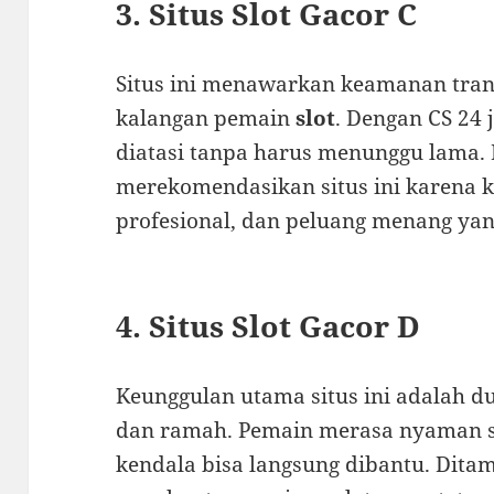
3. Situs Slot Gacor C
Situs ini menawarkan keamanan trans
kalangan pemain
slot
. Dengan CS 24 
diatasi tanpa harus menunggu lama.
merekomendasikan situs ini karena k
profesional, dan peluang menang yang
4. Situs Slot Gacor D
Keunggulan utama situs ini adalah d
dan ramah. Pemain merasa nyaman s
kendala bisa langsung dibantu. Ditamb