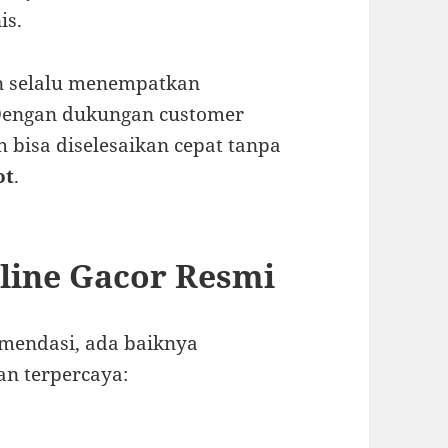
is.
kan selalu menempatkan
 Dengan dukungan customer
h bisa diselesaikan cepat tanpa
ot
.
Online Gacor Resmi
mendasi, ada baiknya
dan terpercaya: