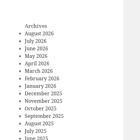
Archives
August 2026
July 2026
June 2026
May 2026
April 2026
March 2026
February 2026
January 2026
December 2025
November 2025
October 2025
September 2025
August 2025
July 2025
June 2025