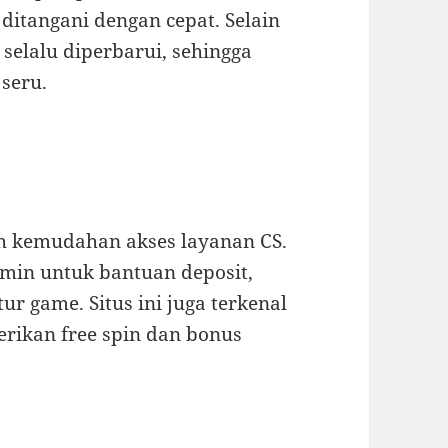
ditangani dengan cepat. Selain
 selalu diperbarui, sehingga
seru.
lah kemudahan akses layanan CS.
min untuk bantuan deposit,
ur game. Situs ini juga terkenal
rikan free spin dan bonus