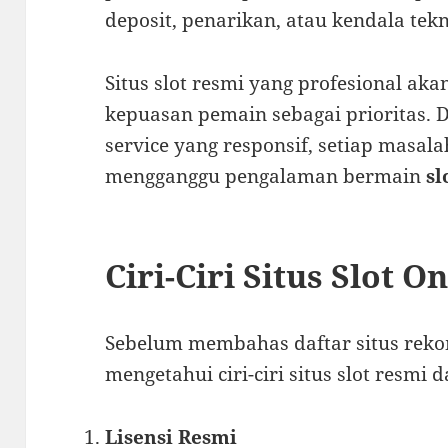
deposit, penarikan, atau kendala tekn
Situs slot resmi yang profesional a
kepuasan pemain sebagai prioritas.
service yang responsif, setiap masala
mengganggu pengalaman bermain
sl
Ciri-Ciri Situs Slot 
Sebelum membahas daftar situs reko
mengetahui ciri-ciri situs slot resmi 
Lisensi Resmi