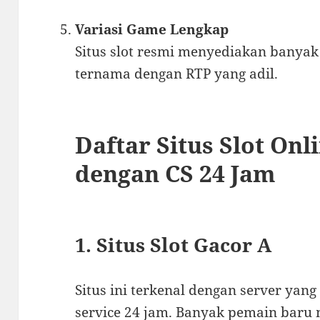
Variasi Game Lengkap
Situs slot resmi menyediakan banyak
ternama dengan RTP yang adil.
Daftar Situs Slot On
dengan CS 24 Jam
1. Situs Slot Gacor A
Situs ini terkenal dengan server yan
service 24 jam. Banyak pemain baru