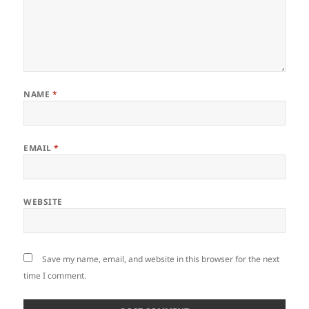
NAME
*
EMAIL
*
WEBSITE
Save my name, email, and website in this browser for the next
time I comment.