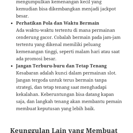
mengumpulkan kemenangan kecil yang
kemudian bisa dikembangkan menjadi jackpot
besar.
Perhatikan Pola dan Waktu Bermain
Ada waktu-waktu tertentu di mana permainan
cenderung gacor. Cobalah bermain pada jam-jam
tertentu yang dikenal memiliki peluang
kemenangan tinggi, seperti malam hari atau saat
ada promosi besar.
Jangan Terburu-buru dan Tetap Tenang
Kesabaran adalah kunci dalam permainan slot.
Jangan tergoda untuk terus bermain tanpa
strategi, dan tetap tenang saat menghadapi
kekalahan. Keberuntungan bisa datang kapan
saja, dan langkah tenang akan membantu pemain
membuat keputusan yang lebih baik.
Keunggulan Lain yang Membuat