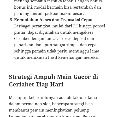
menang semakin terbuka lebar. Dengan bonus-
bonus ini, modal bermain bisa bertambah dan
peluang meraih jackpot makin besar.
Kemudahan Akses dan Transaksi Cepat
Berbagai perangkat, mulai dari PC hingga ponsel
pintar, dapat digunakan untuk mengakses
Ceriabet dengan lancar. Proses deposit dan
penarikan dana pun sangat simpel dan cepat,
sehingga pemain tidak perlu menunggu lama
untuk menikmati hasil kemenangan mereka.
Strategi Ampuh Main Gacor di
Ceriabet Tiap Hari
Meskipun keberuntungan adalah faktor utama
dalam permainan slot, beberapa strategi bisa
membantu pemain meningkatkan peluang
kemenangan mereka secara konsisten. Berikut