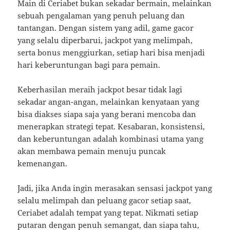
Main di Ceriabet bukan sekadar bermain, melainkan
sebuah pengalaman yang penuh peluang dan
tantangan. Dengan sistem yang adil, game gacor
yang selalu diperbarui, jackpot yang melimpah,
serta bonus menggiurkan, setiap hari bisa menjadi
hari keberuntungan bagi para pemain.
Keberhasilan meraih jackpot besar tidak lagi
sekadar angan-angan, melainkan kenyataan yang
bisa diakses siapa saja yang berani mencoba dan
menerapkan strategi tepat. Kesabaran, konsistensi,
dan keberuntungan adalah kombinasi utama yang
akan membawa pemain menuju puncak
kemenangan.
Jadi, jika Anda ingin merasakan sensasi jackpot yang
selalu melimpah dan peluang gacor setiap saat,
Ceriabet adalah tempat yang tepat. Nikmati setiap
putaran dengan penuh semangat, dan siapa tahu,