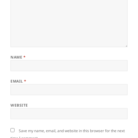
NAME
*
EMAIL
*
WEBSITE
Save my name, email, and website in this browser for the next