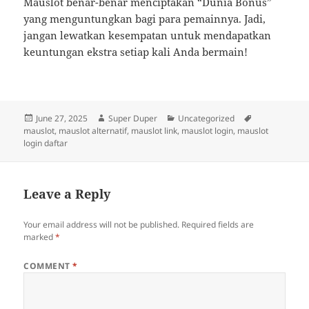
Mauslot benar-benar menciptakan “Dunia Bonus”
yang menguntungkan bagi para pemainnya. Jadi,
jangan lewatkan kesempatan untuk mendapatkan
keuntungan ekstra setiap kali Anda bermain!
Posted
Author
Categories
Tags
June 27, 2025
Super Duper
Uncategorized
on
mauslot
,
mauslot alternatif
,
mauslot link
,
mauslot login
,
mauslot
login daftar
Leave a Reply
Your email address will not be published.
Required fields are
marked
*
COMMENT
*