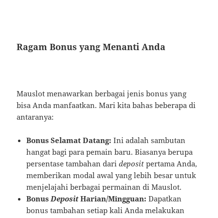
Ragam Bonus yang Menanti Anda
Mauslot menawarkan berbagai jenis bonus yang
bisa Anda manfaatkan. Mari kita bahas beberapa di
antaranya:
Bonus Selamat Datang:
Ini adalah sambutan
hangat bagi para pemain baru. Biasanya berupa
persentase tambahan dari
deposit
pertama Anda,
memberikan modal awal yang lebih besar untuk
menjelajahi berbagai permainan di Mauslot.
Bonus
Deposit
Harian/Mingguan:
Dapatkan
bonus tambahan setiap kali Anda melakukan