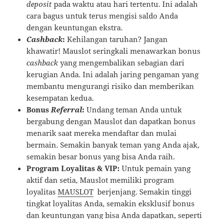
deposit
pada waktu atau hari tertentu. Ini adalah
cara bagus untuk terus mengisi saldo Anda
dengan keuntungan ekstra.
Cashback
:
Kehilangan taruhan? Jangan
khawatir! Mauslot seringkali menawarkan bonus
cashback
yang mengembalikan sebagian dari
kerugian Anda. Ini adalah jaring pengaman yang
membantu mengurangi risiko dan memberikan
kesempatan kedua.
Bonus
Referral
:
Undang teman Anda untuk
bergabung dengan Mauslot dan dapatkan bonus
menarik saat mereka mendaftar dan mulai
bermain. Semakin banyak teman yang Anda ajak,
semakin besar bonus yang bisa Anda raih.
Program Loyalitas & VIP:
Untuk pemain yang
aktif dan setia, Mauslot memiliki program
loyalitas
MAUSLOT
berjenjang. Semakin tinggi
tingkat loyalitas Anda, semakin eksklusif bonus
dan keuntungan yang bisa Anda dapatkan, seperti