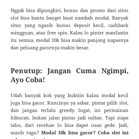
Nggak bisa dipungkiri, bonus dan promo dari situs
slot bisa bantu banget buat nambah modal. Banyak
situs yang ngasih bonus deposit kecil, cashback
mingguan, atau free spin. Kalau lo pinter manfaatin
itu semua, modal 10k bisa makin panjang napasnya
dan peluang gacornya makin besar.
Penutup: Jangan Cuma Ngimpi,
Ayo Coba!
Udah banyak kok yang buktiin kalau modal kecil
juga bisa gacor. Kuncinya ya sabar, pintar pilih slot,
dan jangan terlalu greedy. Ingat, ini permainan
hiburan, bukan jalan pintas jadi sultan. Tapi siapa
tahu, dari recehan lo bisa dapet cuan gede. Jadi,
masih ragu?
Modal 10k bisa gacor? Coba slot ini