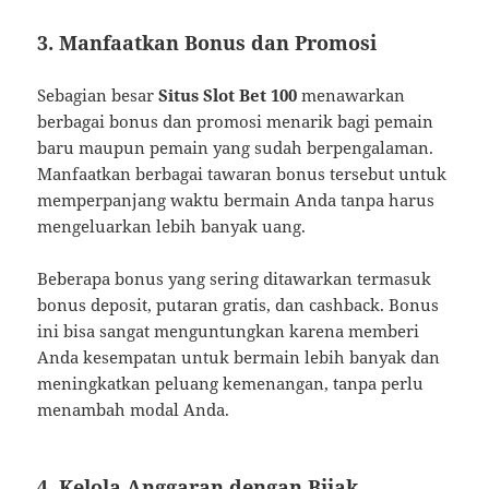
3. Manfaatkan Bonus dan Promosi
Sebagian besar
Situs Slot Bet 100
menawarkan
berbagai bonus dan promosi menarik bagi pemain
baru maupun pemain yang sudah berpengalaman.
Manfaatkan berbagai tawaran bonus tersebut untuk
memperpanjang waktu bermain Anda tanpa harus
mengeluarkan lebih banyak uang.
Beberapa bonus yang sering ditawarkan termasuk
bonus deposit, putaran gratis, dan cashback. Bonus
ini bisa sangat menguntungkan karena memberi
Anda kesempatan untuk bermain lebih banyak dan
meningkatkan peluang kemenangan, tanpa perlu
menambah modal Anda.
4. Kelola Anggaran dengan Bijak