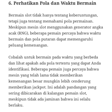
6. Perhatikan Pola dan Waktu Bermain
Bermain slot tidak hanya tentang keberuntungan,
tetapi juga tentang memahami pola permainan.
Meskipun mesin slot menggunakan generator angka
acak (RNG), beberapa pemain percaya bahwa waktu
bermain dan pola putaran dapat memengaruhi
peluang kemenangan.
Cobalah untuk bermain pada waktu yang berbeda
dan lihat apakah ada pola tertentu yang dapat Anda
identifikasi. Beberapa pemain juga percaya bahwa
mesin yang telah lama tidak memberikan
kemenangan besar mungkin lebih cenderung
memberikan jackpot. Ini adalah pandangan yang
sering dibicarakan di kalangan pemain slot,
meskipun tidak ada jaminan bahwa ini selalu
berlaku.