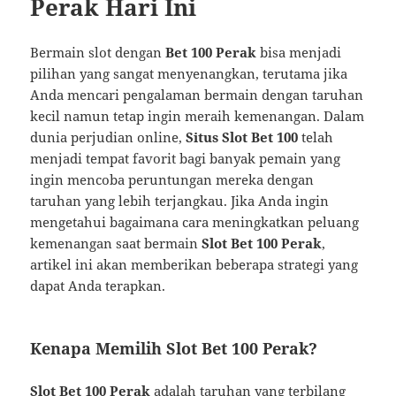
Perak Hari Ini
Bermain slot dengan
Bet 100 Perak
bisa menjadi
pilihan yang sangat menyenangkan, terutama jika
Anda mencari pengalaman bermain dengan taruhan
kecil namun tetap ingin meraih kemenangan. Dalam
dunia perjudian online,
Situs Slot Bet 100
telah
menjadi tempat favorit bagi banyak pemain yang
ingin mencoba peruntungan mereka dengan
taruhan yang lebih terjangkau. Jika Anda ingin
mengetahui bagaimana cara meningkatkan peluang
kemenangan saat bermain
Slot Bet 100 Perak
,
artikel ini akan memberikan beberapa strategi yang
dapat Anda terapkan.
Kenapa Memilih Slot Bet 100 Perak?
Slot Bet 100 Perak
adalah taruhan yang terbilang