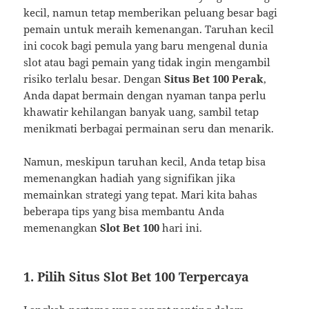
kecil, namun tetap memberikan peluang besar bagi
pemain untuk meraih kemenangan. Taruhan kecil
ini cocok bagi pemula yang baru mengenal dunia
slot atau bagi pemain yang tidak ingin mengambil
risiko terlalu besar. Dengan
Situs Bet 100 Perak
,
Anda dapat bermain dengan nyaman tanpa perlu
khawatir kehilangan banyak uang, sambil tetap
menikmati berbagai permainan seru dan menarik.
Namun, meskipun taruhan kecil, Anda tetap bisa
memenangkan hadiah yang signifikan jika
memainkan strategi yang tepat. Mari kita bahas
beberapa tips yang bisa membantu Anda
memenangkan
Slot Bet 100
hari ini.
1. Pilih Situs Slot Bet 100 Terpercaya