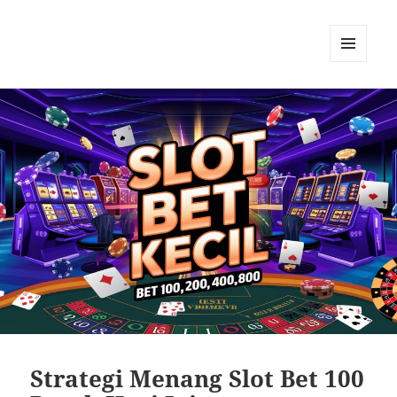
MENU
AND
WIDGETS
Strategi Menang Slot Bet 100