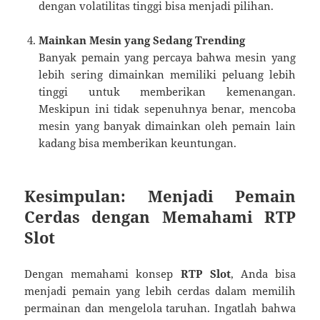
dengan volatilitas tinggi bisa menjadi pilihan.
Mainkan Mesin yang Sedang Trending
Banyak pemain yang percaya bahwa mesin yang
lebih sering dimainkan memiliki peluang lebih
tinggi untuk memberikan kemenangan.
Meskipun ini tidak sepenuhnya benar, mencoba
mesin yang banyak dimainkan oleh pemain lain
kadang bisa memberikan keuntungan.
Kesimpulan: Menjadi Pemain
Cerdas dengan Memahami RTP
Slot
Dengan memahami konsep
RTP Slot
, Anda bisa
menjadi pemain yang lebih cerdas dalam memilih
permainan dan mengelola taruhan. Ingatlah bahwa