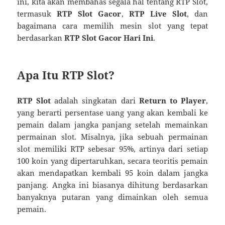
ini, kita akan membahas segala hal tentang RTP Slot,
termasuk
RTP Slot Gacor
,
RTP Live Slot
, dan
bagaimana cara memilih mesin slot yang tepat
berdasarkan
RTP Slot Gacor Hari Ini
.
Apa Itu RTP Slot?
RTP Slot
adalah singkatan dari
Return to Player
,
yang berarti persentase uang yang akan kembali ke
pemain dalam jangka panjang setelah memainkan
permainan slot. Misalnya, jika sebuah permainan
slot memiliki RTP sebesar 95%, artinya dari setiap
100 koin yang dipertaruhkan, secara teoritis pemain
akan mendapatkan kembali 95 koin dalam jangka
panjang. Angka ini biasanya dihitung berdasarkan
banyaknya putaran yang dimainkan oleh semua
pemain.