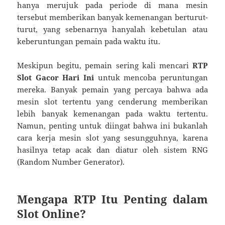
hanya merujuk pada periode di mana mesin
tersebut memberikan banyak kemenangan berturut-
turut, yang sebenarnya hanyalah kebetulan atau
keberuntungan pemain pada waktu itu.
Meskipun begitu, pemain sering kali mencari
RTP
Slot Gacor Hari Ini
untuk mencoba peruntungan
mereka. Banyak pemain yang percaya bahwa ada
mesin slot tertentu yang cenderung memberikan
lebih banyak kemenangan pada waktu tertentu.
Namun, penting untuk diingat bahwa ini bukanlah
cara kerja mesin slot yang sesungguhnya, karena
hasilnya tetap acak dan diatur oleh sistem RNG
(Random Number Generator).
Mengapa RTP Itu Penting dalam
Slot Online?