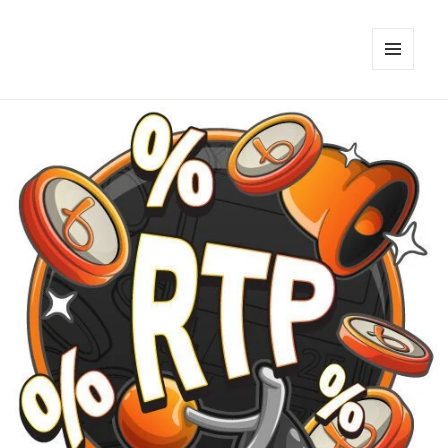
MENU
AND
WIDGETS