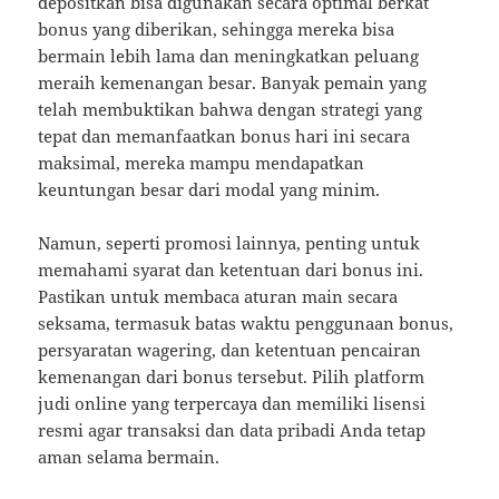
depositkan bisa digunakan secara optimal berkat
bonus yang diberikan, sehingga mereka bisa
bermain lebih lama dan meningkatkan peluang
meraih kemenangan besar. Banyak pemain yang
telah membuktikan bahwa dengan strategi yang
tepat dan memanfaatkan bonus hari ini secara
maksimal, mereka mampu mendapatkan
keuntungan besar dari modal yang minim.
Namun, seperti promosi lainnya, penting untuk
memahami syarat dan ketentuan dari bonus ini.
Pastikan untuk membaca aturan main secara
seksama, termasuk batas waktu penggunaan bonus,
persyaratan wagering, dan ketentuan pencairan
kemenangan dari bonus tersebut. Pilih platform
judi online yang terpercaya dan memiliki lisensi
resmi agar transaksi dan data pribadi Anda tetap
aman selama bermain.