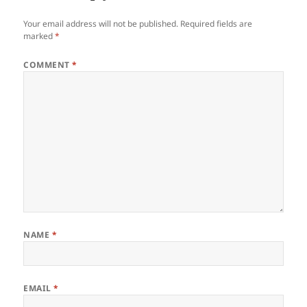
Your email address will not be published.
Required fields are
marked
*
COMMENT
*
NAME
*
EMAIL
*