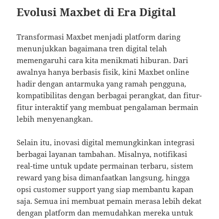
Evolusi Maxbet di Era Digital
Transformasi Maxbet menjadi platform daring
menunjukkan bagaimana tren digital telah
memengaruhi cara kita menikmati hiburan. Dari
awalnya hanya berbasis fisik, kini Maxbet online
hadir dengan antarmuka yang ramah pengguna,
kompatibilitas dengan berbagai perangkat, dan fitur-
fitur interaktif yang membuat pengalaman bermain
lebih menyenangkan.
Selain itu, inovasi digital memungkinkan integrasi
berbagai layanan tambahan. Misalnya, notifikasi
real-time untuk update permainan terbaru, sistem
reward yang bisa dimanfaatkan langsung, hingga
opsi customer support yang siap membantu kapan
saja. Semua ini membuat pemain merasa lebih dekat
dengan platform dan memudahkan mereka untuk