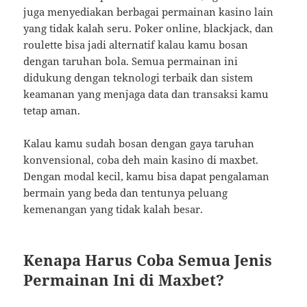
juga menyediakan berbagai permainan kasino lain
yang tidak kalah seru. Poker online, blackjack, dan
roulette bisa jadi alternatif kalau kamu bosan
dengan taruhan bola. Semua permainan ini
didukung dengan teknologi terbaik dan sistem
keamanan yang menjaga data dan transaksi kamu
tetap aman.
Kalau kamu sudah bosan dengan gaya taruhan
konvensional, coba deh main kasino di maxbet.
Dengan modal kecil, kamu bisa dapat pengalaman
bermain yang beda dan tentunya peluang
kemenangan yang tidak kalah besar.
Kenapa Harus Coba Semua Jenis
Permainan Ini di Maxbet?