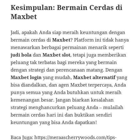
Kesimpulan: Bermain Cerdas di
Maxbet
Jadi, apakah Anda siap meraih keuntungan dengan
bermain cerdas di
Maxbet
? Platform ini tidak hanya
menawarkan berbagai permainan menarik seperti
judi bola
dan
Maxbet slot
, tetapi juga memberikan
peluang tak terbatas bagi mereka yang bermain
dengan strategi dan perencanaan matang. Dengan
Maxbet login
yang mudah,
Maxbet alternatif
yang
bisa diandalkan, dan agen Maxbet terpercaya, Anda
punya semua yang Anda butuhkan untuk meraih
kemenangan besar. Jangan biarkan kesalahan
strategi menghancurkan peluang Anda – mulailah
bermain cerdas hari ini dan buktikan sendiri
keuntungan yang bisa Anda dapatkan!
Baca Juga:
https://meraascherrywoods.com/tips-