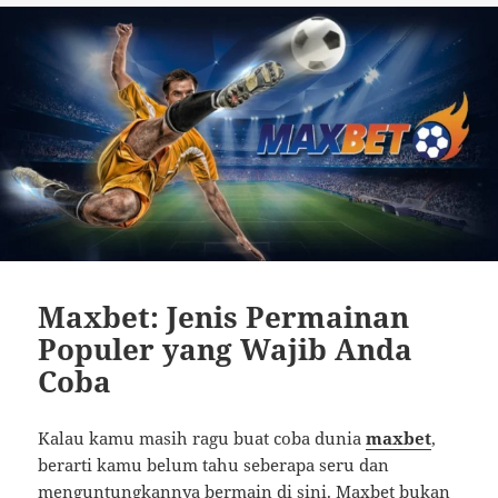
Maxbet: Jenis Permainan
Populer yang Wajib Anda
Coba
Kalau kamu masih ragu buat coba dunia
maxbet
,
berarti kamu belum tahu seberapa seru dan
menguntungkannya bermain di sini. Maxbet bukan