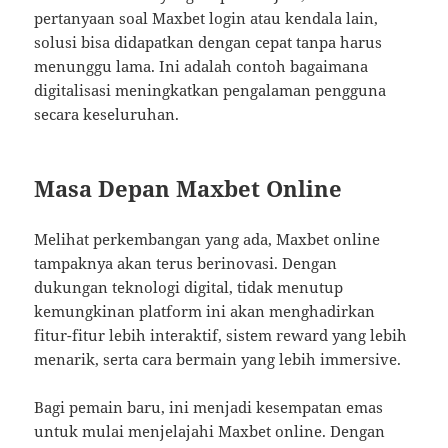
pertanyaan soal Maxbet login atau kendala lain,
solusi bisa didapatkan dengan cepat tanpa harus
menunggu lama. Ini adalah contoh bagaimana
digitalisasi meningkatkan pengalaman pengguna
secara keseluruhan.
Masa Depan Maxbet Online
Melihat perkembangan yang ada, Maxbet online
tampaknya akan terus berinovasi. Dengan
dukungan teknologi digital, tidak menutup
kemungkinan platform ini akan menghadirkan
fitur-fitur lebih interaktif, sistem reward yang lebih
menarik, serta cara bermain yang lebih immersive.
Bagi pemain baru, ini menjadi kesempatan emas
untuk mulai menjelajahi Maxbet online. Dengan