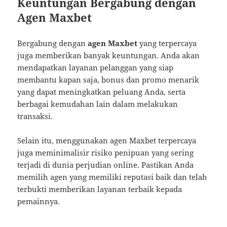
Keuntungan Bergabung dengan
Agen Maxbet
Bergabung dengan
agen Maxbet
yang terpercaya
juga memberikan banyak keuntungan. Anda akan
mendapatkan layanan pelanggan yang siap
membantu kapan saja, bonus dan promo menarik
yang dapat meningkatkan peluang Anda, serta
berbagai kemudahan lain dalam melakukan
transaksi.
Selain itu, menggunakan agen Maxbet terpercaya
juga meminimalisir risiko penipuan yang sering
terjadi di dunia perjudian online. Pastikan Anda
memilih agen yang memiliki reputasi baik dan telah
terbukti memberikan layanan terbaik kepada
pemainnya.