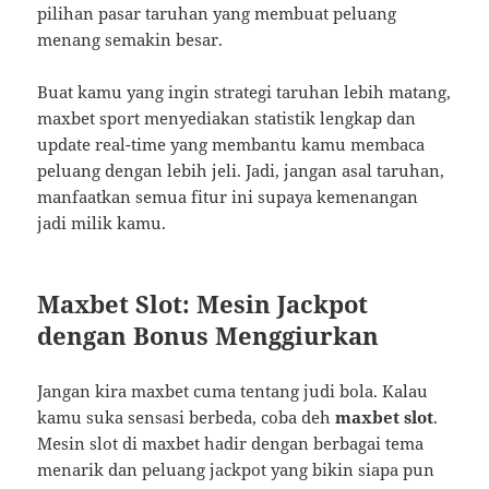
pilihan pasar taruhan yang membuat peluang
menang semakin besar.
Buat kamu yang ingin strategi taruhan lebih matang,
maxbet sport menyediakan statistik lengkap dan
update real-time yang membantu kamu membaca
peluang dengan lebih jeli. Jadi, jangan asal taruhan,
manfaatkan semua fitur ini supaya kemenangan
jadi milik kamu.
Maxbet Slot: Mesin Jackpot
dengan Bonus Menggiurkan
Jangan kira maxbet cuma tentang judi bola. Kalau
kamu suka sensasi berbeda, coba deh
maxbet slot
.
Mesin slot di maxbet hadir dengan berbagai tema
menarik dan peluang jackpot yang bikin siapa pun