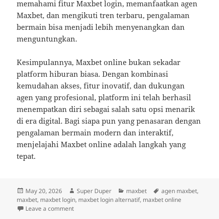
memahami fitur Maxbet login, memanfaatkan agen
Maxbet, dan mengikuti tren terbaru, pengalaman
bermain bisa menjadi lebih menyenangkan dan
menguntungkan.
Kesimpulannya, Maxbet online bukan sekadar
platform hiburan biasa. Dengan kombinasi
kemudahan akses, fitur inovatif, dan dukungan
agen yang profesional, platform ini telah berhasil
menempatkan diri sebagai salah satu opsi menarik
di era digital. Bagi siapa pun yang penasaran dengan
pengalaman bermain modern dan interaktif,
menjelajahi Maxbet online adalah langkah yang
tepat.
Posted
Author
Categories
Tags
May 20, 2026
Super Duper
maxbet
agen maxbet
,
on
maxbet
,
maxbet login
,
maxbet login alternatif
,
maxbet online
on Maxbet Online dan Perkembangannya di Dunia Dig
Leave a comment