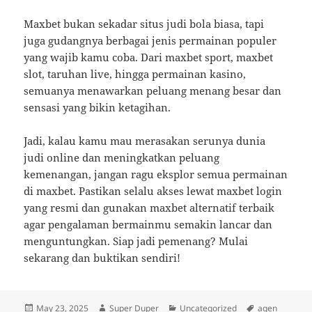
Maxbet bukan sekadar situs judi bola biasa, tapi
juga gudangnya berbagai jenis permainan populer
yang wajib kamu coba. Dari maxbet sport, maxbet
slot, taruhan live, hingga permainan kasino,
semuanya menawarkan peluang menang besar dan
sensasi yang bikin ketagihan.
Jadi, kalau kamu mau merasakan serunya dunia
judi online dan meningkatkan peluang
kemenangan, jangan ragu eksplor semua permainan
di maxbet. Pastikan selalu akses lewat maxbet login
yang resmi dan gunakan maxbet alternatif terbaik
agar pengalaman bermainmu semakin lancar dan
menguntungkan. Siap jadi pemenang? Mulai
sekarang dan buktikan sendiri!
Posted
Author
Categories
Tags
May 23, 2025
Super Duper
Uncategorized
agen