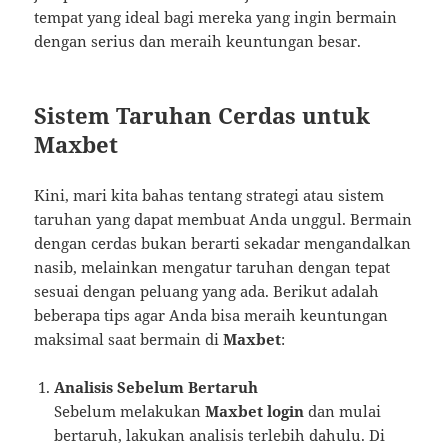
tempat yang ideal bagi mereka yang ingin bermain
dengan serius dan meraih keuntungan besar.
Sistem Taruhan Cerdas untuk
Maxbet
Kini, mari kita bahas tentang strategi atau sistem
taruhan yang dapat membuat Anda unggul. Bermain
dengan cerdas bukan berarti sekadar mengandalkan
nasib, melainkan mengatur taruhan dengan tepat
sesuai dengan peluang yang ada. Berikut adalah
beberapa tips agar Anda bisa meraih keuntungan
maksimal saat bermain di
Maxbet
:
Analisis Sebelum Bertaruh
Sebelum melakukan
Maxbet login
dan mulai
bertaruh, lakukan analisis terlebih dahulu. Di