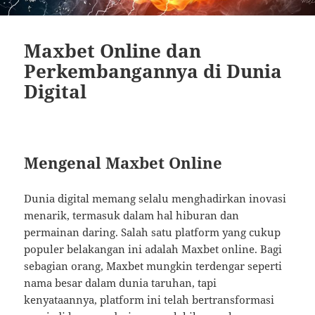
Maxbet Online dan
Perkembangannya di Dunia
Digital
Mengenal Maxbet Online
Dunia digital memang selalu menghadirkan inovasi
menarik, termasuk dalam hal hiburan dan
permainan daring. Salah satu platform yang cukup
populer belakangan ini adalah Maxbet online. Bagi
sebagian orang, Maxbet mungkin terdengar seperti
nama besar dalam dunia taruhan, tapi
kenyataannya, platform ini telah bertransformasi