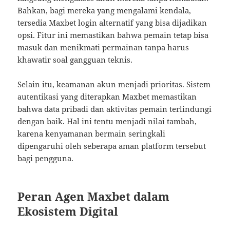
Bahkan, bagi mereka yang mengalami kendala,
tersedia Maxbet login alternatif yang bisa dijadikan
opsi. Fitur ini memastikan bahwa pemain tetap bisa
masuk dan menikmati permainan tanpa harus
khawatir soal gangguan teknis.
Selain itu, keamanan akun menjadi prioritas. Sistem
autentikasi yang diterapkan Maxbet memastikan
bahwa data pribadi dan aktivitas pemain terlindungi
dengan baik. Hal ini tentu menjadi nilai tambah,
karena kenyamanan bermain seringkali
dipengaruhi oleh seberapa aman platform tersebut
bagi pengguna.
Peran Agen Maxbet dalam
Ekosistem Digital