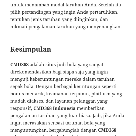
untuk menambah modal taruhan Anda. Setelah itu,
pilih pertandingan yang ingin Anda pertaruhkan,
tentukan jenis taruhan yang diinginkan, dan
nikmati pengalaman taruhan yang menyenangkan.
Kesimpulan
CMD368
adalah situs judi bola yang sangat
direkomendasikan bagi siapa saja yang ingin
menguji keberuntungan mereka dalam taruhan
sepak bola. Dengan berbagai keuntungan seperti
bonus menarik, keamanan terjamin, platform yang
mudah diakses, dan layanan pelanggan yang
responsif,
CMD368 Indonesia
memberikan
pengalaman taruhan yang luar biasa. Jadi, jika Anda
ingin merasakan sensasi taruhan bola yang
menguntungkan, bergabunglah dengan
CMD368