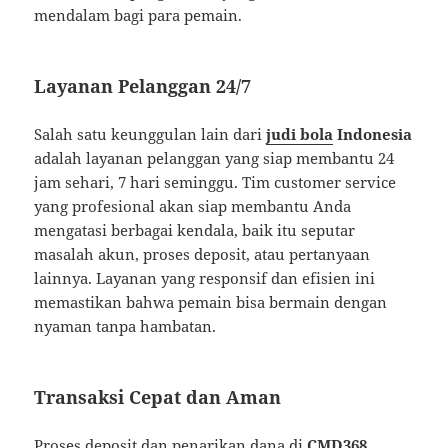
mendalam bagi para pemain.
Layanan Pelanggan 24/7
Salah satu keunggulan lain dari
judi bola
Indonesia
adalah layanan pelanggan yang siap membantu 24
jam sehari, 7 hari seminggu. Tim customer service
yang profesional akan siap membantu Anda
mengatasi berbagai kendala, baik itu seputar
masalah akun, proses deposit, atau pertanyaan
lainnya. Layanan yang responsif dan efisien ini
memastikan bahwa pemain bisa bermain dengan
nyaman tanpa hambatan.
Transaksi Cepat dan Aman
Proses deposit dan penarikan dana di
CMD368