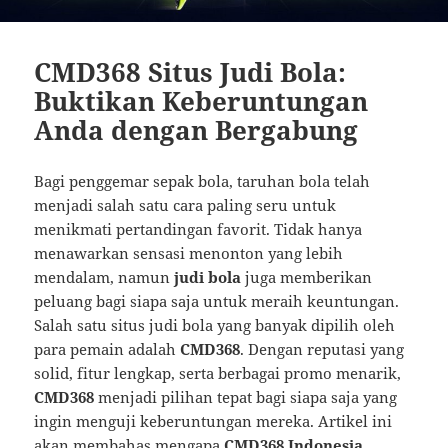
CMD368 Situs Judi Bola:
Buktikan Keberuntungan
Anda dengan Bergabung
Bagi penggemar sepak bola, taruhan bola telah
menjadi salah satu cara paling seru untuk
menikmati pertandingan favorit. Tidak hanya
menawarkan sensasi menonton yang lebih
mendalam, namun
judi bola
juga memberikan
peluang bagi siapa saja untuk meraih keuntungan.
Salah satu situs judi bola yang banyak dipilih oleh
para pemain adalah
CMD368
. Dengan reputasi yang
solid, fitur lengkap, serta berbagai promo menarik,
CMD368
menjadi pilihan tepat bagi siapa saja yang
ingin menguji keberuntungan mereka. Artikel ini
akan membahas mengapa
CMD368 Indonesia