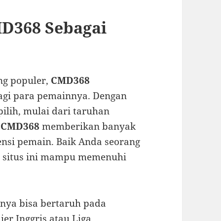
D368 Sebagai
g populer,
CMD368
gi para pemainnya. Dengan
pilih, mulai dari taruhan
,
CMD368
memberikan banyak
ensi pemain. Baik Anda seorang
 situs ini mampu memenuhi
anya bisa bertaruh pada
ier Inggris atau Liga