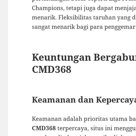
Champions, tetapi juga dapat menjaja
menarik. Fleksibilitas taruhan yang 
sangat menarik bagi para penggemar 
Keuntungan Bergabu
CMD368
Keamanan dan Kepercay
Keamanan adalah prioritas utama b
CMD368
terpercaya, situs ini mengg