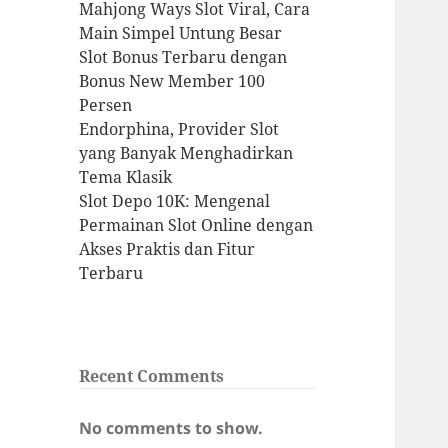
Mahjong Ways Slot Viral, Cara
Main Simpel Untung Besar
Slot Bonus Terbaru dengan
Bonus New Member 100
Persen
Endorphina, Provider Slot
yang Banyak Menghadirkan
Tema Klasik
Slot Depo 10K: Mengenal
Permainan Slot Online dengan
Akses Praktis dan Fitur
Terbaru
Recent Comments
No comments to show.