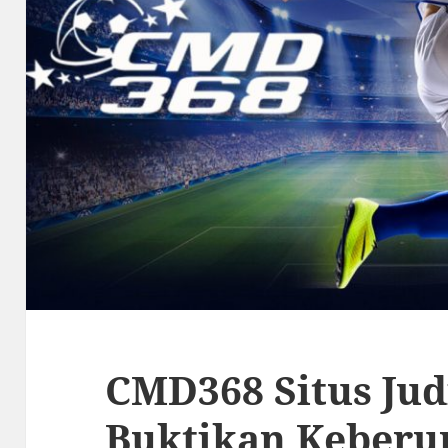
CMD368 Situs Jud
Buktikan Keberu