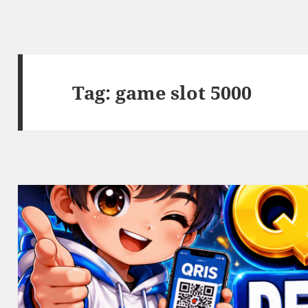
Tag:
game slot 5000