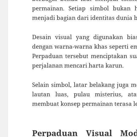
permainan. Setiap simbol bukan 
menjadi bagian dari identitas dunia b
Desain visual yang digunakan bia
dengan warna-warna khas seperti ema
Perpaduan tersebut menciptakan sua
perjalanan mencari harta karun.
Selain simbol, latar belakang juga 
lautan luas, pulau misterius, 
membuat konsep permainan terasa le
Perpaduan Visual Mod