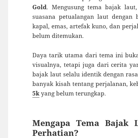
Gold
. Mengusung tema bajak laut
suasana petualangan laut dengan b
kapal, emas, artefak kuno, dan perj
belum ditemukan.
Daya tarik utama dari tema ini buk
visualnya, tetapi juga dari cerita 
bajak laut selalu identik dengan r
banyak kisah tentang perjalanan, ke
5k
yang belum terungkap.
Mengapa Tema Bajak L
Perhatian?