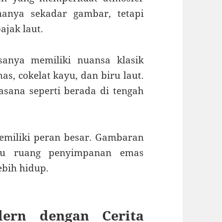
hanya sekadar gambar, tetapi
ajak laut.
sanya memiliki nuansa klasik
s, cokelat kayu, dan biru laut.
sana seperti berada di tengah
memiliki peran besar. Gambaran
atau ruang penyimpanan emas
bih hidup.
ern dengan Cerita