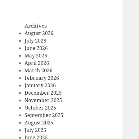
Archives
August 2026
July 2026
June 2026
May 2026
April 2026
March 2026
February 2026
January 2026
December 2025
November 2025
October 2025
September 2025
August 2025
July 2025
June 2025