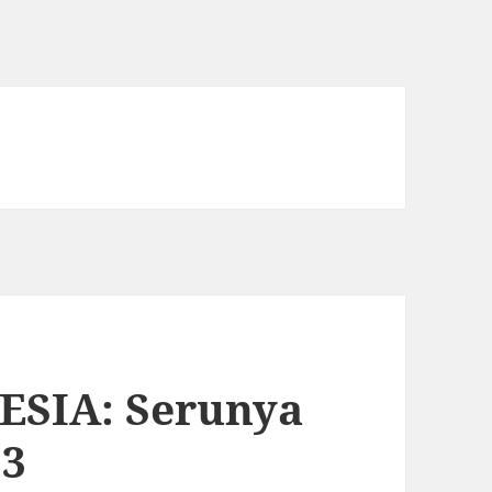
ESIA: Serunya
23