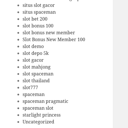
situs slot gacor
situs spaceman
slot bet 200
slot bonus 100
slot bonus new member
Slot Bonus New Member 100
slot demo
slot depo 5k
slot gacor
slot mahjong
slot spaceman
slot thailand
slot777
spaceman
spaceman pragmatic
spaceman slot
starlight princess
Uncategorized