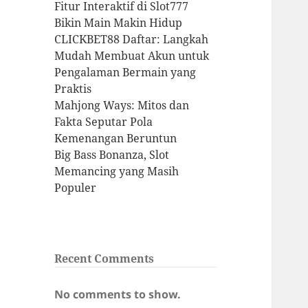
Fitur Interaktif di Slot777
Bikin Main Makin Hidup
CLICKBET88 Daftar: Langkah
Mudah Membuat Akun untuk
Pengalaman Bermain yang
Praktis
Mahjong Ways: Mitos dan
Fakta Seputar Pola
Kemenangan Beruntun
Big Bass Bonanza, Slot
Memancing yang Masih
Populer
Recent Comments
No comments to show.