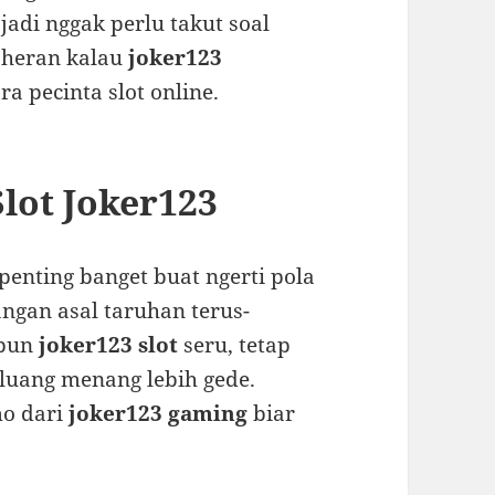
adi nggak perlu takut soal
 heran kalau
joker123
a pecinta slot online.
Slot Joker123
 penting banget buat ngerti pola
gan asal taruhan terus-
upun
joker123 slot
seru, tetap
eluang menang lebih gede.
mo dari
joker123 gaming
biar