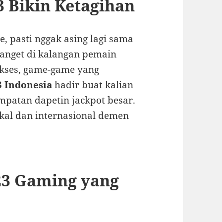
3 Bikin Ketagihan
e, pasti nggak asing lagi sama
s banget di kalangan pemain
akses, game-game yang
3 Indonesia
hadir buat kalian
patan dapetin jackpot besar.
kal dan internasional demen
23 Gaming yang