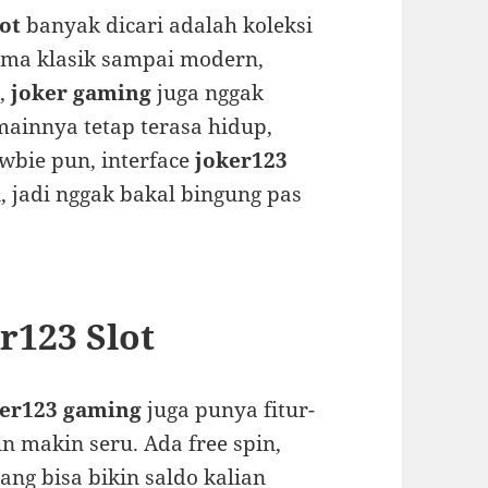
ot
banyak dicari adalah koleksi
ema klasik sampai modern,
a,
joker gaming
juga nggak
 mainnya tetap terasa hidup,
ewbie pun, interface
joker123
 jadi nggak bakal bingung pas
r123 Slot
ker123 gaming
juga punya fitur-
n makin seru. Ada free spin,
ang bisa bikin saldo kalian