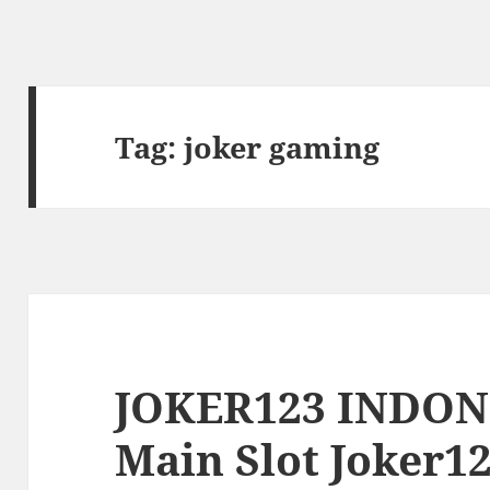
Tag:
joker gaming
JOKER123 INDON
Main Slot Joker1