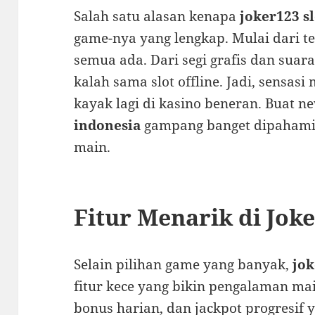
Salah satu alasan kenapa
joker123 sl
game-nya yang lengkap. Mulai dari t
semua ada. Dari segi grafis dan suar
kalah sama slot offline. Jadi, sensasi
kayak lagi di kasino beneran. Buat n
indonesia
gampang banget dipahami,
main.
Fitur Menarik di Joke
Selain pilihan game yang banyak,
jo
fitur kece yang bikin pengalaman mai
bonus harian, dan jackpot progresif y