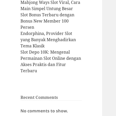
Mahjong Ways Slot Viral, Cara
Main Simpel Untung Besar
Slot Bonus Terbaru dengan
Bonus New Member 100
Persen
Endorphina, Provider Slot
yang Banyak Menghadirkan
Tema Klasik
Slot Depo 10K: Mengenal
Permainan Slot Online dengan
Akses Praktis dan Fitur
Terbaru
Recent Comments
No comments to show.