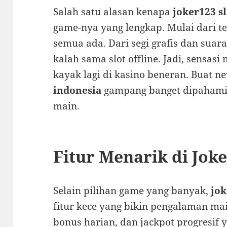
Salah satu alasan kenapa
joker123 sl
game-nya yang lengkap. Mulai dari t
semua ada. Dari segi grafis dan suar
kalah sama slot offline. Jadi, sensasi
kayak lagi di kasino beneran. Buat n
indonesia
gampang banget dipahami,
main.
Fitur Menarik di Joke
Selain pilihan game yang banyak,
jo
fitur kece yang bikin pengalaman mai
bonus harian, dan jackpot progresif y