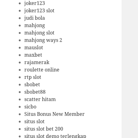
joker123
joker123 slot
judi bola
mahjong
mahjong slot
mahjong ways 2
mauslot
maxbet
rajamerak
roulette online
rtp slot
sbobet
sbobet88
scatter hitam
sicbo
Situs Bonus New Member
situs slot
situs slot bet 200
situs slot demo terlengkap