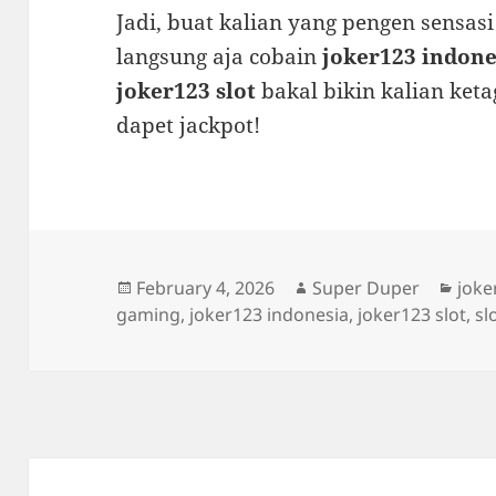
Jadi, buat kalian yang pengen sensasi
langsung aja cobain
joker123 indone
joker123 slot
bakal bikin kalian keta
dapet jackpot!
Posted
Author
Cate
February 4, 2026
Super Duper
joke
on
gaming
,
joker123 indonesia
,
joker123 slot
,
sl