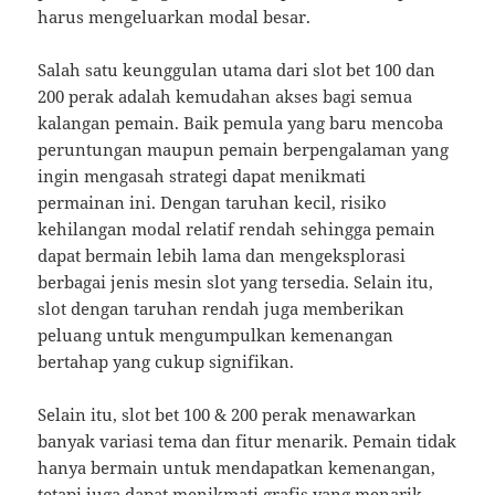
harus mengeluarkan modal besar.
Salah satu keunggulan utama dari slot bet 100 dan
200 perak adalah kemudahan akses bagi semua
kalangan pemain. Baik pemula yang baru mencoba
peruntungan maupun pemain berpengalaman yang
ingin mengasah strategi dapat menikmati
permainan ini. Dengan taruhan kecil, risiko
kehilangan modal relatif rendah sehingga pemain
dapat bermain lebih lama dan mengeksplorasi
berbagai jenis mesin slot yang tersedia. Selain itu,
slot dengan taruhan rendah juga memberikan
peluang untuk mengumpulkan kemenangan
bertahap yang cukup signifikan.
Selain itu, slot bet 100 & 200 perak menawarkan
banyak variasi tema dan fitur menarik. Pemain tidak
hanya bermain untuk mendapatkan kemenangan,
tetapi juga dapat menikmati grafis yang menarik,