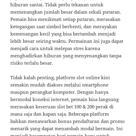
hiburan santai. Tidak perlu tekanan untuk
memenangkan jumlah besar dalam sekali putaran.
Pemain bisa menikmati setiap putaran, merasakan
ketegangan saat simbol berhenti, dan merayakan
kemenangan kecil yang bisa bertambah menjadi
lebih besar seiring waktu. Permainan ini juga dapat
menjadi cara untuk melepas stres karena
menghadirkan hiburan yang menyenangkan tanpa
risiko terlalu besar.
Tidak kalah penting, platform slot online kini
semakin mudah diakses melalui smartphone
maupun perangkat komputer. Dengan hanya
bermodal koneksi internet, pemain bisa langsung
merasakan keseruan slot bet 100 & 200 perak di
mana saja dan kapan saja. Beberapa platform
bahkan menawarkan bonus pendaftaran dan promo
menarik yang dapat menambah modal bermain. Ini
menjadi kesempatan bagi pemain baru untuk