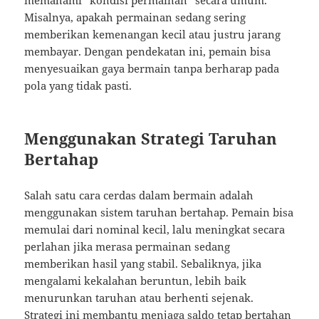
Misalnya, apakah permainan sedang sering
memberikan kemenangan kecil atau justru jarang
membayar. Dengan pendekatan ini, pemain bisa
menyesuaikan gaya bermain tanpa berharap pada
pola yang tidak pasti.
Menggunakan Strategi Taruhan
Bertahap
Salah satu cara cerdas dalam bermain adalah
menggunakan sistem taruhan bertahap. Pemain bisa
memulai dari nominal kecil, lalu meningkat secara
perlahan jika merasa permainan sedang
memberikan hasil yang stabil. Sebaliknya, jika
mengalami kekalahan beruntun, lebih baik
menurunkan taruhan atau berhenti sejenak.
Strategi ini membantu menjaga saldo tetap bertahan