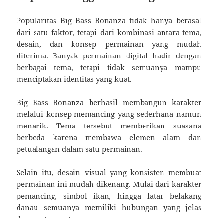
Popularitas Big Bass Bonanza tidak hanya berasal
dari satu faktor, tetapi dari kombinasi antara tema,
desain, dan konsep permainan yang mudah
diterima. Banyak permainan digital hadir dengan
berbagai tema, tetapi tidak semuanya mampu
menciptakan identitas yang kuat.
Big Bass Bonanza berhasil membangun karakter
melalui konsep memancing yang sederhana namun
menarik. Tema tersebut memberikan suasana
berbeda karena membawa elemen alam dan
petualangan dalam satu permainan.
Selain itu, desain visual yang konsisten membuat
permainan ini mudah dikenang. Mulai dari karakter
pemancing, simbol ikan, hingga latar belakang
danau semuanya memiliki hubungan yang jelas