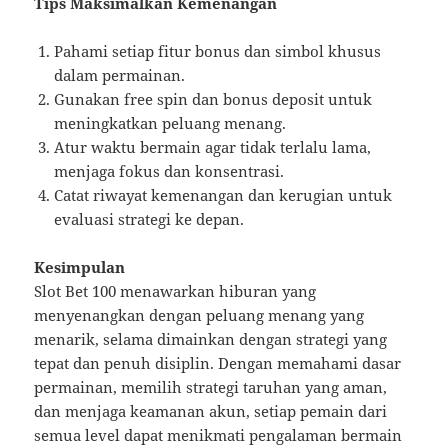
Tips Maksimalkan Kemenangan
Pahami setiap fitur bonus dan simbol khusus
dalam permainan.
Gunakan free spin dan bonus deposit untuk
meningkatkan peluang menang.
Atur waktu bermain agar tidak terlalu lama,
menjaga fokus dan konsentrasi.
Catat riwayat kemenangan dan kerugian untuk
evaluasi strategi ke depan.
Kesimpulan
Slot Bet 100 menawarkan hiburan yang
menyenangkan dengan peluang menang yang
menarik, selama dimainkan dengan strategi yang
tepat dan penuh disiplin. Dengan memahami dasar
permainan, memilih strategi taruhan yang aman,
dan menjaga keamanan akun, setiap pemain dari
semua level dapat menikmati pengalaman bermain