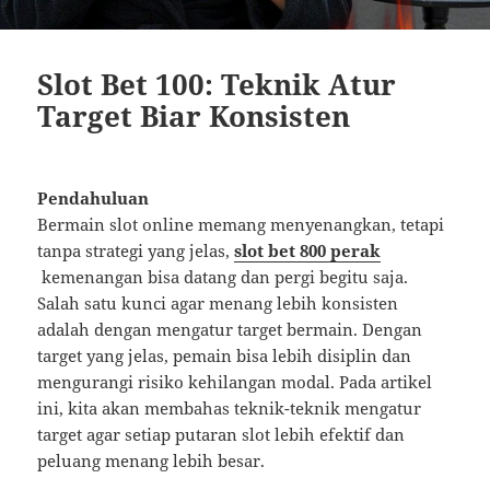
Slot Bet 100: Teknik Atur
Target Biar Konsisten
Pendahuluan
Bermain slot online memang menyenangkan, tetapi
tanpa strategi yang jelas,
slot bet 800 perak
kemenangan bisa datang dan pergi begitu saja.
Salah satu kunci agar menang lebih konsisten
adalah dengan mengatur target bermain. Dengan
target yang jelas, pemain bisa lebih disiplin dan
mengurangi risiko kehilangan modal. Pada artikel
ini, kita akan membahas teknik-teknik mengatur
target agar setiap putaran slot lebih efektif dan
peluang menang lebih besar.