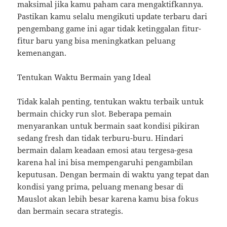
maksimal jika kamu paham cara mengaktifkannya.
Pastikan kamu selalu mengikuti update terbaru dari
pengembang game ini agar tidak ketinggalan fitur-
fitur baru yang bisa meningkatkan peluang
kemenangan.
Tentukan Waktu Bermain yang Ideal
Tidak kalah penting, tentukan waktu terbaik untuk
bermain chicky run slot. Beberapa pemain
menyarankan untuk bermain saat kondisi pikiran
sedang fresh dan tidak terburu-buru. Hindari
bermain dalam keadaan emosi atau tergesa-gesa
karena hal ini bisa mempengaruhi pengambilan
keputusan. Dengan bermain di waktu yang tepat dan
kondisi yang prima, peluang menang besar di
Mauslot akan lebih besar karena kamu bisa fokus
dan bermain secara strategis.