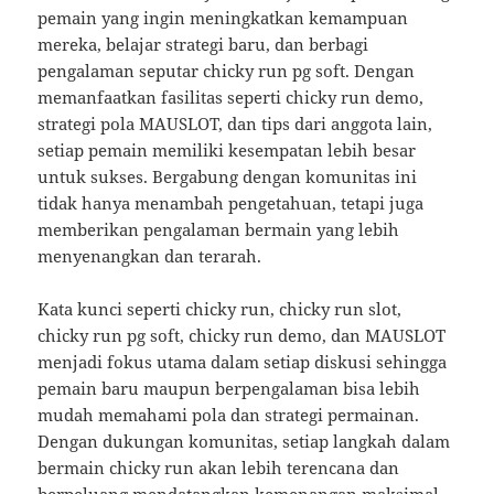
pemain yang ingin meningkatkan kemampuan
mereka, belajar strategi baru, dan berbagi
pengalaman seputar chicky run pg soft. Dengan
memanfaatkan fasilitas seperti chicky run demo,
strategi pola MAUSLOT, dan tips dari anggota lain,
setiap pemain memiliki kesempatan lebih besar
untuk sukses. Bergabung dengan komunitas ini
tidak hanya menambah pengetahuan, tetapi juga
memberikan pengalaman bermain yang lebih
menyenangkan dan terarah.
Kata kunci seperti chicky run, chicky run slot,
chicky run pg soft, chicky run demo, dan MAUSLOT
menjadi fokus utama dalam setiap diskusi sehingga
pemain baru maupun berpengalaman bisa lebih
mudah memahami pola dan strategi permainan.
Dengan dukungan komunitas, setiap langkah dalam
bermain chicky run akan lebih terencana dan
berpeluang mendatangkan kemenangan maksimal.