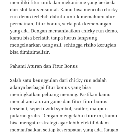
memiliki fitur unik dan mekanisme yang berbeda
dari slot konvensional. Kamu bisa mencoba chicky
run demo terlebih dahulu untuk memahami alur
permainan, fitur bonus, serta pola kemenangan
yang ada. Dengan memanfaatkan chicky run demo,
kamu bisa berlatih tanpa harus langsung
mengeluarkan uang asli, sehingga risiko kerugian
bisa diminimalisir.
Pahami Aturan dan Fitur Bonus
Salah satu keunggulan dari chicky run adalah
adanya berbagai fitur bonus yang bisa
meningkatkan peluang menang. Pastikan kamu
memahami aturan game dan fitur-fitur bonus
tersebut, seperti wild symbol, scatter, maupun
putaran gratis. Dengan mengetahui fitur ini, kamu
bisa mengatur strategi agar lebih efektif dalam
memanfaatkan setiap kesempatan yang ada. Jangan