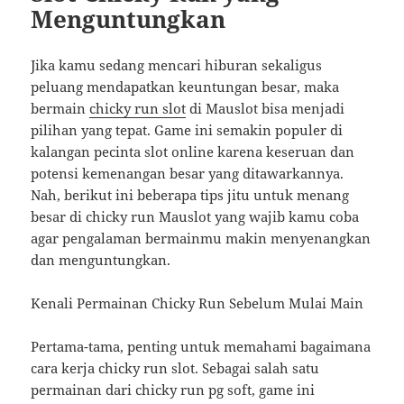
Menguntungkan
Jika kamu sedang mencari hiburan sekaligus
peluang mendapatkan keuntungan besar, maka
bermain
chicky run slot
di Mauslot bisa menjadi
pilihan yang tepat. Game ini semakin populer di
kalangan pecinta slot online karena keseruan dan
potensi kemenangan besar yang ditawarkannya.
Nah, berikut ini beberapa tips jitu untuk menang
besar di chicky run Mauslot yang wajib kamu coba
agar pengalaman bermainmu makin menyenangkan
dan menguntungkan.
Kenali Permainan Chicky Run Sebelum Mulai Main
Pertama-tama, penting untuk memahami bagaimana
cara kerja chicky run slot. Sebagai salah satu
permainan dari chicky run pg soft, game ini