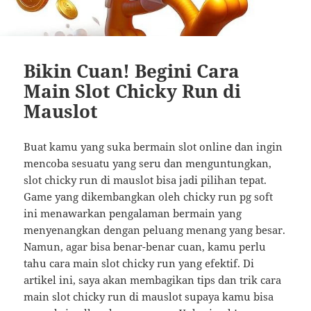
Bikin Cuan! Begini Cara
Main Slot Chicky Run di
Mauslot
Buat kamu yang suka bermain slot online dan ingin
mencoba sesuatu yang seru dan menguntungkan,
slot chicky run di mauslot bisa jadi pilihan tepat.
Game yang dikembangkan oleh chicky run pg soft
ini menawarkan pengalaman bermain yang
menyenangkan dengan peluang menang yang besar.
Namun, agar bisa benar-benar cuan, kamu perlu
tahu cara main slot chicky run yang efektif. Di
artikel ini, saya akan membagikan tips dan trik cara
main slot chicky run di mauslot supaya kamu bisa