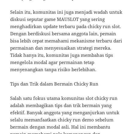
Selain itu, komunitas ini juga menjadi wadah untuk
diskusi seputar game MAUSLOT yang sering
menghadirkan update terbaru pada chicky run slot.
Dengan berdiskusi bersama anggota lain, pemain
bisa lebih cepat memahami mekanisme terbaru dari
permainan dan menyesuaikan strategi mereka.
Tidak hanya itu, komunitas juga membahas tips
mengelola modal agar permainan tetap
menyenangkan tanpa risiko berlebihan.
Tips dan Trik dalam Bermain Chicky Run
Salah satu fokus utama komunitas slot chicky run
adalah membagikan tips dan trik bermain yang
efektif. Banyak anggota yang menganjurkan untuk
selalu memanfaatkan chicky run demo sebelum
bermain dengan modal asli. Hal ini membantu
pemain memahami pola kemenangan dan