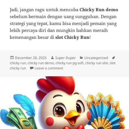
Jadi, jangan ragu untuk mencoba
Chicky Run demo
sebelum bermain dengan uang sungguhan. Dengan
strategi yang tepat, kamu bisa menjadi pemain yang
lebih percaya diri dan mungkin bahkan meraih
kemenangan besar di
slot Chicky Run
!
Posted
Author
Categories
Tags
December 28, 2025
Super Duper
Uncategorized
on
chicky run
,
chicky run demo
,
chicky run pg soft
,
chicky run slot
,
slot
on Cara Cepat Menang di Slot Chicky Run
chicky run
Leave a comment