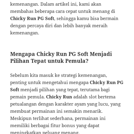
kemenangan. Dalam artikel ini, kami akan
membahas beberapa cara cepat untuk menang di
Chicky Run PG Soft
, sehingga kamu bisa bermain
dengan percaya diri dan lebih banyak meraih
kemenangan.
Mengapa Chicky Run PG Soft Menjadi
Pilihan Tepat untuk Pemula?
Sebelum kita masuk ke strategi kemenangan,
penting untuk mengetahui mengapa
Chicky Run PG
Soft
menjadi pilihan yang tepat, terutama bagi
pemain pemula.
Chicky Run
adalah slot bertema
petualangan dengan karakter ayam yang lucu, yang
membuat permainan ini semakin menarik.
Meskipun terlihat sederhana, permainan ini
memiliki berbagai fitur bonus yang dapat
meningkatkan peluang menang.