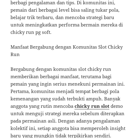
berbagi pengalaman dan tips. Di komunitas ini,
pemain dari berbagai level bisa saling tukar pola,
belajar trik terbaru, dan mencoba strategi baru
untuk meningkatkan performa bermain mereka di
chicky run pg soft.
Manfaat Bergabung dengan Komunitas Slot Chicky
Run
Bergabung dengan komunitas slot chicky run
memberikan berbagai manfaat, terutama bagi
pemain yang ingin serius menekuni permainan ini.
Pertama, komunitas menjadi tempat berbagi pola
kemenangan yang sudah terbukti ampuh. Banyak
anggota yang rutin mencoba
chicky run slot
demo
untuk menguji strategi mereka sebelum diterapkan
pada permainan asli. Dengan adanya pengalaman
kolektif ini, setiap anggota bisa memperoleh insight
baru yang mungkin tidak terpikirkan sendiri.