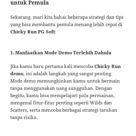
untuk Pemula
Sekarang, mari kita bahas beberapa strategi dan tips
yang bisa membantu pemula menang lebih cepat di
Chicky Run PG Soft
:
1.
Manfaatkan Mode Demo Terlebih Dahulu
Jika kamu baru pertama kali mencoba
Chicky Run
demo
, ini adalah langkah yang sangat penting.
Mode demo memungkinkan kamu untuk bermain
tanpa menggunakan uang sungguhan. Dengan
begitu, kamu bisa mempelajari pola permainan,
mengenal fitur-fitur penting seperti Wilds dan
Scatters, serta mencoba berbagai strategi taruhan
tanpa risiko.