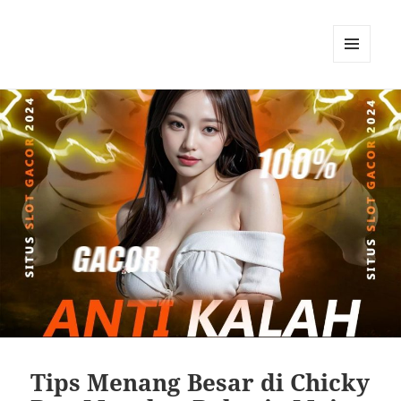
MENU
AND
WIDGETS
Tips Menang Besar di Chicky