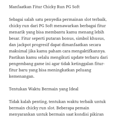
Manfaatkan Fitur Chicky Run PG Soft
Sebagai salah satu penyedia permainan slot terbaik,
chicky run dari PG Soft menawarkan berbagai fitur
menarik yang bisa membantu kamu menang lebih
besar. Fitur seperti putaran bonus, simbol khusus,
dan jackpot progresif dapat dimanfaatkan secara
maksimal jika kamu paham cara mengaktifkannya.
Pastikan kamu selalu mengikuti update terbaru dari
pengembang game ini agar tidak ketinggalan fitur-
fitur baru yang bisa meningkatkan peluang
kemenangan.
Tentukan Waktu Bermain yang Ideal
Tidak kalah penting, tentukan waktu terbaik untuk
bermain chicky run slot. Beberapa pemain
menyarankan untuk bermain saat kondisi pikiran