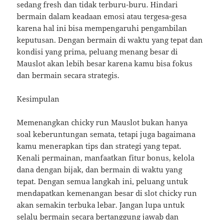
sedang fresh dan tidak terburu-buru. Hindari
bermain dalam keadaan emosi atau tergesa-gesa
karena hal ini bisa mempengaruhi pengambilan
keputusan. Dengan bermain di waktu yang tepat dan
kondisi yang prima, peluang menang besar di
Mauslot akan lebih besar karena kamu bisa fokus
dan bermain secara strategis.
Kesimpulan
Memenangkan chicky run Mauslot bukan hanya
soal keberuntungan semata, tetapi juga bagaimana
kamu menerapkan tips dan strategi yang tepat.
Kenali permainan, manfaatkan fitur bonus, kelola
dana dengan bijak, dan bermain di waktu yang
tepat. Dengan semua langkah ini, peluang untuk
mendapatkan kemenangan besar di slot chicky run
akan semakin terbuka lebar. Jangan lupa untuk
selalu bermain secara bertanggung jawab dan