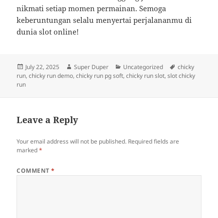
nikmati setiap momen permainan. Semoga
keberuntungan selalu menyertai perjalananmu di
dunia slot online!
Posted
Author
Categories
Tags
July 22, 2025
Super Duper
Uncategorized
chicky
on
run
,
chicky run demo
,
chicky run pg soft
,
chicky run slot
,
slot chicky
run
Leave a Reply
Your email address will not be published.
Required fields are
marked
*
COMMENT
*