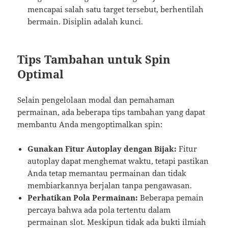
mencapai salah satu target tersebut, berhentilah
bermain. Disiplin adalah kunci.
Tips Tambahan untuk Spin
Optimal
Selain pengelolaan modal dan pemahaman
permainan, ada beberapa tips tambahan yang dapat
membantu Anda mengoptimalkan spin:
Gunakan Fitur Autoplay dengan Bijak:
Fitur
autoplay dapat menghemat waktu, tetapi pastikan
Anda tetap memantau permainan dan tidak
membiarkannya berjalan tanpa pengawasan.
Perhatikan Pola Permainan:
Beberapa pemain
percaya bahwa ada pola tertentu dalam
permainan slot. Meskipun tidak ada bukti ilmiah