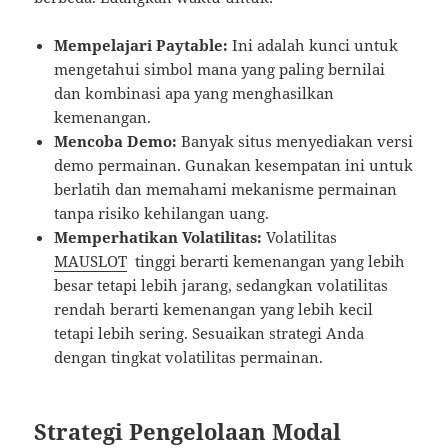
Mempelajari Paytable:
Ini adalah kunci untuk
mengetahui simbol mana yang paling bernilai
dan kombinasi apa yang menghasilkan
kemenangan.
Mencoba Demo:
Banyak situs menyediakan versi
demo permainan. Gunakan kesempatan ini untuk
berlatih dan memahami mekanisme permainan
tanpa risiko kehilangan uang.
Memperhatikan Volatilitas:
Volatilitas
MAUSLOT
tinggi berarti kemenangan yang lebih
besar tetapi lebih jarang, sedangkan volatilitas
rendah berarti kemenangan yang lebih kecil
tetapi lebih sering. Sesuaikan strategi Anda
dengan tingkat volatilitas permainan.
Strategi Pengelolaan Modal