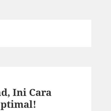
d, Ini Cara
Optimal!