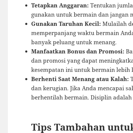
Tetapkan Anggaran:
Tentukan jumla
gunakan untuk bermain dan jangan me
Gunakan Taruhan Kecil:
Mulailah d
memperpanjang waktu bermain Anda
banyak peluang untuk menang.
Manfaatkan Bonus dan Promosi:
Ba
dan promosi yang dapat meningkatk
kesempatan ini untuk bermain lebih 
Berhenti Saat Menang atau Kalah:
T
dan kerugian. Jika Anda mencapai sal
berhentilah bermain. Disiplin adalah
Tips Tambahan untuk