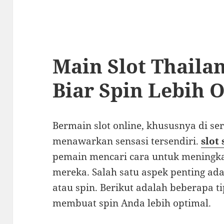
Main Slot Thailan
Biar Spin Lebih 
Bermain slot online, khususnya di s
menawarkan sensasi tersendiri.
slot
pemain mencari cara untuk meningk
mereka. Salah satu aspek penting a
atau spin. Berikut adalah beberapa t
membuat spin Anda lebih optimal.