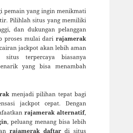
i pemain yang ingin menikmati
r. Pilihlah situs yang memiliki
nggi, dan dukungan pelanggan
ap proses mulai dari
rajamerak
ncairan jackpot akan lebih aman
situs terpercaya biasanya
menarik yang bisa menambah
rak
menjadi pilihan tepat bagi
nsasi jackpot cepat. Dengan
nfaatkan
rajamerak alternatif
,
gin
, peluang menang bisa lebih
kan
rajamerak daftar
di situs