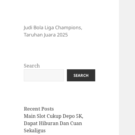
Judi Bola Liga Champions,
Taruhan Juara 2025
Search
SEARCH
Recent Posts
Main Slot Cukup Depo 5K,
Dapat Hiburan Dan Cuan
Sekaligus