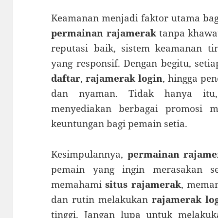
Keamanan menjadi faktor utama bag
permainan rajamerak
tanpa khawati
reputasi baik, sistem keamanan ti
yang responsif. Dengan begitu, seti
daftar
,
rajamerak login
, hingga pe
dan nyaman. Tidak hanya itu, 
menyediakan berbagai promosi 
keuntungan bagi pemain setia.
Kesimpulannya,
permainan rajame
pemain yang ingin merasakan se
memahami
situs rajamerak
, mema
dan rutin melakukan
rajamerak lo
tinggi. Jangan lupa untuk melaku