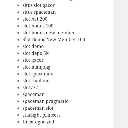
situs slot gacor
situs spaceman
slot bet 200
slot bonus 100
slot bonus new member
Slot Bonus New Member 100
slot demo
slot depo 5k
slot gacor
slot mahjong
slot spaceman
slot thailand
slot777
spaceman
spaceman pragmatic
spaceman slot
starlight princess
Uncategorized