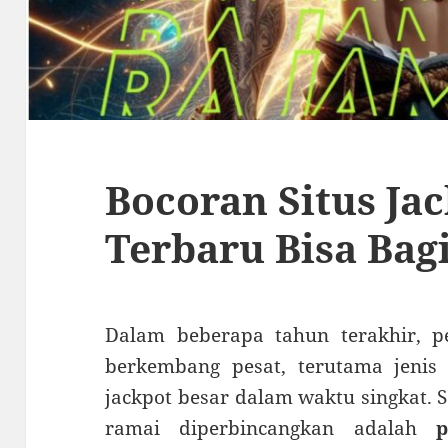
Bocoran Situs Ja
Terbaru Bisa Bag
Dalam beberapa tahun terakhir, p
berkembang pesat, terutama jeni
jackpot besar dalam waktu singkat. 
ramai diperbincangkan adalah