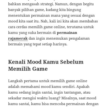
bahkan mengasah strategi. Namun, dengan begitu
banyak pilihan game, kadang kita bingung
menentukan permainan mana yang sesuai dengan
mood kita saat itu. Nah, kali ini kita akan membahas
cara cerdas memilih game online, terutama untuk
kamu yang suka bermain di
permainan
rajamerak
dan ingin menemukan pengalaman
bermain yang tepat setiap harinya.
Kenali Mood Kamu Sebelum
Memilih Game
Langkah pertama untuk memilih game online
adalah memahami mood kamu sendiri. Apakah
kamu sedang ingin santai, ingin tantangan, atau
sekadar mengisi waktu luang? Misalnya, saat mood
kamu santai, kamu bisa mencoba permainan dengan