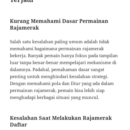
Kurang Memahami Dasar Permainan
Rajamerak
Salah satu kesalahan paling umum adalah tidak
memahami bagaimana permainan rajamerak
bekerja. Banyak pemain hanya fokus pada tampilan
luar tanpa benar-benar mempelajari mekanisme di
dalamnya. Padahal, pemahaman dasar sangat
penting untuk menghindari kesalahan strategi.
Dengan memahami pola dan fitur yang ada dalam
permainan rajamerak, pemain bisa lebih siap
menghadapi berbagai situasi yang muncul.
Kesalahan Saat Melakukan Rajamerak
Daftar