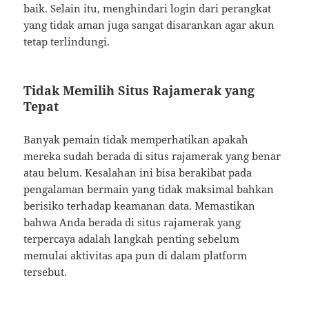
baik. Selain itu, menghindari login dari perangkat
yang tidak aman juga sangat disarankan agar akun
tetap terlindungi.
Tidak Memilih Situs Rajamerak yang
Tepat
Banyak pemain tidak memperhatikan apakah
mereka sudah berada di situs rajamerak yang benar
atau belum. Kesalahan ini bisa berakibat pada
pengalaman bermain yang tidak maksimal bahkan
berisiko terhadap keamanan data. Memastikan
bahwa Anda berada di situs rajamerak yang
terpercaya adalah langkah penting sebelum
memulai aktivitas apa pun di dalam platform
tersebut.