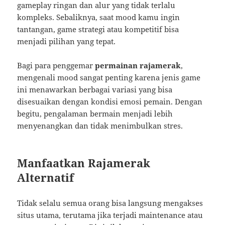
gameplay ringan dan alur yang tidak terlalu
kompleks. Sebaliknya, saat mood kamu ingin
tantangan, game strategi atau kompetitif bisa
menjadi pilihan yang tepat.
Bagi para penggemar
permainan rajamerak
,
mengenali mood sangat penting karena jenis game
ini menawarkan berbagai variasi yang bisa
disesuaikan dengan kondisi emosi pemain. Dengan
begitu, pengalaman bermain menjadi lebih
menyenangkan dan tidak menimbulkan stres.
Manfaatkan Rajamerak
Alternatif
Tidak selalu semua orang bisa langsung mengakses
situs utama, terutama jika terjadi maintenance atau