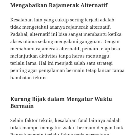
Mengabaikan Rajamerak Alternatif
Kesalahan lain yang cukup sering terjadi adalah
tidak mengetahui adanya rajamerak alternatif.
Padahal, alternatif ini bisa sangat membantu ketika
akses utama sedang mengalami gangguan. Dengan
memahami rajamerak alternatif, pemain tetap bisa
melanjutkan aktivitas tanpa harus menunggu
terlalu lama. Hal ini menjadi salah satu strategi
penting agar pengalaman bermain tetap lancar tanpa
hambatan teknis.
Kurang Bijak dalam Mengatur Waktu
Bermain
Selain faktor teknis, kesalahan fatal lainnya adalah
tidak mampu mengatur waktu bermain dengan baik.
Banyak pemain terlalu fokus pada permainan