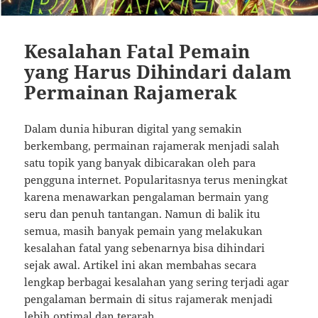
Kesalahan Fatal Pemain
yang Harus Dihindari dalam
Permainan Rajamerak
Dalam dunia hiburan digital yang semakin
berkembang, permainan rajamerak menjadi salah
satu topik yang banyak dibicarakan oleh para
pengguna internet. Popularitasnya terus meningkat
karena menawarkan pengalaman bermain yang
seru dan penuh tantangan. Namun di balik itu
semua, masih banyak pemain yang melakukan
kesalahan fatal yang sebenarnya bisa dihindari
sejak awal. Artikel ini akan membahas secara
lengkap berbagai kesalahan yang sering terjadi agar
pengalaman bermain di situs rajamerak menjadi
lebih optimal dan terarah.