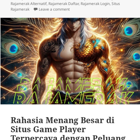
on
Rajamerak Alternatif
,
Rajamerak Daftar
,
Rajamerak Login
,
Situs
on Kesalahan Fatal Pemain yang Harus 
Rajamerak
Leave a comment
Rahasia Menang Besar di
Situs Game Player
Terpercaya dengan Peluang