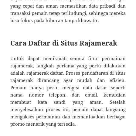
yang cepat dan aman memastikan data pribadi dan
transaksi pemain tetap terlindungi, sehingga mereka
bisa fokus pada hiburan tanpa khawatir.
Cara Daftar di Situs Rajamerak
Untuk dapat menikmati semua fitur permainan
rajamerak, langkah pertama yang perlu dilakukan
adalah rajamerak daftar. Proses pendaftaran di situs
rajamerak dirancang agar mudah dan efisien.
Pemain hanya perlu mengisi data dasar seperti
nama, nomor telepon, dan email, kemudian
membuat kata sandi yang aman. Setelah
menyelesaikan proses ini, pemain dapat langsung
mengakses permainan dan memanfaatkan berbagai
promo menarik yang tersedia.