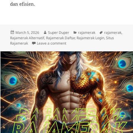
dan efisien.
Posted
Author
Categories
Tags
March 5, 2026
Super Duper
rajamerak
rajamerak
,
on
Rajamerak Alternatif
,
Rajamerak Daftar
,
Rajamerak Login
,
Situs
on Cara Cerdas Memilih Game Online 
Rajamerak
Leave a comment