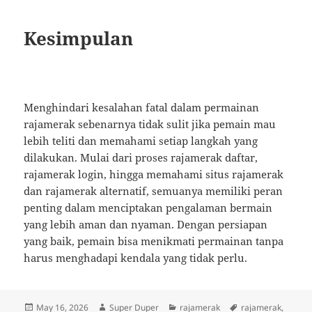
Kesimpulan
Menghindari kesalahan fatal dalam permainan
rajamerak sebenarnya tidak sulit jika pemain mau
lebih teliti dan memahami setiap langkah yang
dilakukan. Mulai dari proses rajamerak daftar,
rajamerak login, hingga memahami situs rajamerak
dan rajamerak alternatif, semuanya memiliki peran
penting dalam menciptakan pengalaman bermain
yang lebih aman dan nyaman. Dengan persiapan
yang baik, pemain bisa menikmati permainan tanpa
harus menghadapi kendala yang tidak perlu.
Posted
Author
Categories
Tags
May 16, 2026
Super Duper
rajamerak
rajamerak
,