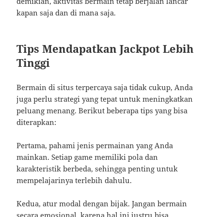
demikian, aktivitas bermain tetap berjalan lancar
kapan saja dan di mana saja.
Tips Mendapatkan Jackpot Lebih
Tinggi
Bermain di situs terpercaya saja tidak cukup, Anda
juga perlu strategi yang tepat untuk meningkatkan
peluang menang. Berikut beberapa tips yang bisa
diterapkan:
Pertama, pahami jenis permainan yang Anda
mainkan. Setiap game memiliki pola dan
karakteristik berbeda, sehingga penting untuk
mempelajarinya terlebih dahulu.
Kedua, atur modal dengan bijak. Jangan bermain
secara emosional, karena hal ini justru bisa