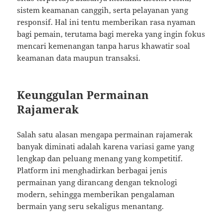
sistem keamanan canggih, serta pelayanan yang
responsif. Hal ini tentu memberikan rasa nyaman
bagi pemain, terutama bagi mereka yang ingin fokus
mencari kemenangan tanpa harus khawatir soal
keamanan data maupun transaksi.
Keunggulan Permainan
Rajamerak
Salah satu alasan mengapa permainan rajamerak
banyak diminati adalah karena variasi game yang
lengkap dan peluang menang yang kompetitif.
Platform ini menghadirkan berbagai jenis
permainan yang dirancang dengan teknologi
modern, sehingga memberikan pengalaman
bermain yang seru sekaligus menantang.