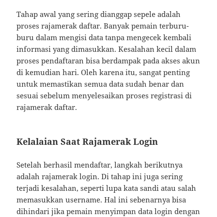
Tahap awal yang sering dianggap sepele adalah
proses rajamerak daftar. Banyak pemain terburu-
buru dalam mengisi data tanpa mengecek kembali
informasi yang dimasukkan. Kesalahan kecil dalam
proses pendaftaran bisa berdampak pada akses akun
di kemudian hari. Oleh karena itu, sangat penting
untuk memastikan semua data sudah benar dan
sesuai sebelum menyelesaikan proses registrasi di
rajamerak daftar.
Kelalaian Saat Rajamerak Login
Setelah berhasil mendaftar, langkah berikutnya
adalah rajamerak login. Di tahap ini juga sering
terjadi kesalahan, seperti lupa kata sandi atau salah
memasukkan username. Hal ini sebenarnya bisa
dihindari jika pemain menyimpan data login dengan