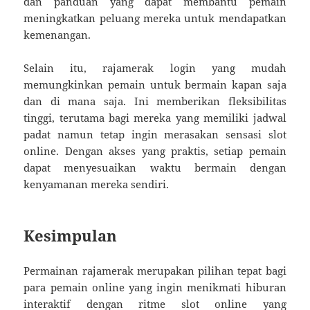
dan panduan yang dapat membantu pemain
meningkatkan peluang mereka untuk mendapatkan
kemenangan.
Selain itu, rajamerak login yang mudah
memungkinkan pemain untuk bermain kapan saja
dan di mana saja. Ini memberikan fleksibilitas
tinggi, terutama bagi mereka yang memiliki jadwal
padat namun tetap ingin merasakan sensasi slot
online. Dengan akses yang praktis, setiap pemain
dapat menyesuaikan waktu bermain dengan
kenyamanan mereka sendiri.
Kesimpulan
Permainan rajamerak merupakan pilihan tepat bagi
para pemain online yang ingin menikmati hiburan
interaktif dengan ritme slot online yang