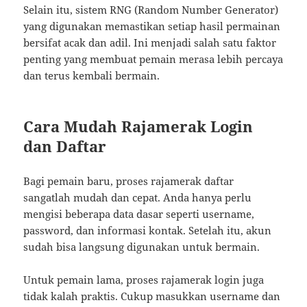
Selain itu, sistem RNG (Random Number Generator)
yang digunakan memastikan setiap hasil permainan
bersifat acak dan adil. Ini menjadi salah satu faktor
penting yang membuat pemain merasa lebih percaya
dan terus kembali bermain.
Cara Mudah Rajamerak Login
dan Daftar
Bagi pemain baru, proses rajamerak daftar
sangatlah mudah dan cepat. Anda hanya perlu
mengisi beberapa data dasar seperti username,
password, dan informasi kontak. Setelah itu, akun
sudah bisa langsung digunakan untuk bermain.
Untuk pemain lama, proses rajamerak login juga
tidak kalah praktis. Cukup masukkan username dan