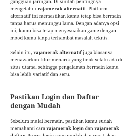
gangguan jaringan. Di sinilah pentingnya
mengetahui
rajamerak alternatif
. Platform
alternatif ini memastikan kamu tetap bisa bermain
tanpa harus menunggu lama. Dengan adanya opsi
ini, kamu bisa tetap menyesuaikan game dengan
mood kamu tanpa terhambat masalah teknis.
Selain itu,
rajamerak alternatif
juga biasanya
menawarkan fitur menarik yang tidak selalu ada di
situs utama, sehingga pengalaman bermain kamu
bisa lebih variatif dan seru.
Pastikan Login dan Daftar
dengan Mudah
Sebelum mulai bermain, pastikan kamu sudah
memahami cara
rajamerak login
dan
rajamerak
daftar
. Proses login yang mudah dan cepat akan