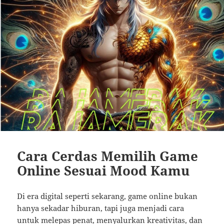
Cara Cerdas Memilih Game
Online Sesuai Mood Kamu
Di era digital seperti sekarang, game online bukan
hanya sekadar hiburan, tapi juga menjadi cara
untuk melepas penat, menyalurkan kreativitas, dan