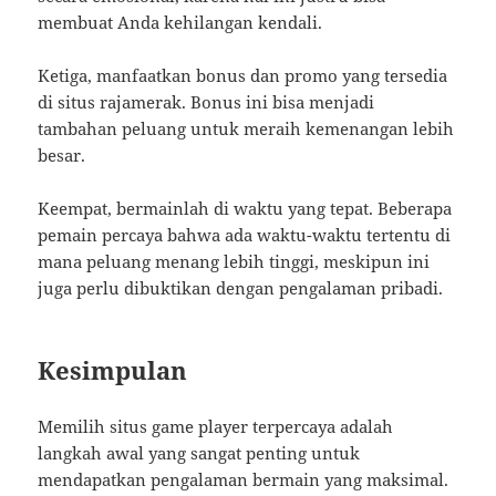
membuat Anda kehilangan kendali.
Ketiga, manfaatkan bonus dan promo yang tersedia
di situs rajamerak. Bonus ini bisa menjadi
tambahan peluang untuk meraih kemenangan lebih
besar.
Keempat, bermainlah di waktu yang tepat. Beberapa
pemain percaya bahwa ada waktu-waktu tertentu di
mana peluang menang lebih tinggi, meskipun ini
juga perlu dibuktikan dengan pengalaman pribadi.
Kesimpulan
Memilih situs game player terpercaya adalah
langkah awal yang sangat penting untuk
mendapatkan pengalaman bermain yang maksimal.