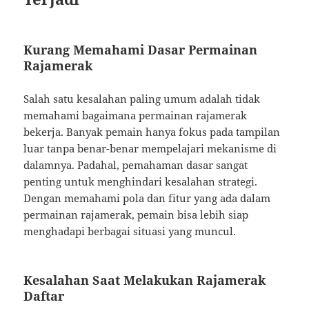
Kurang Memahami Dasar Permainan
Rajamerak
Salah satu kesalahan paling umum adalah tidak
memahami bagaimana permainan rajamerak
bekerja. Banyak pemain hanya fokus pada tampilan
luar tanpa benar-benar mempelajari mekanisme di
dalamnya. Padahal, pemahaman dasar sangat
penting untuk menghindari kesalahan strategi.
Dengan memahami pola dan fitur yang ada dalam
permainan rajamerak, pemain bisa lebih siap
menghadapi berbagai situasi yang muncul.
Kesalahan Saat Melakukan Rajamerak
Daftar