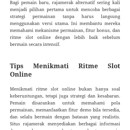
Bagi pemain baru, rajamerak alternatif sering kali
menjadi pilihan pertama untuk mencoba berbagai
strategi permainan tanpa harus langsung
menggunakan versi utama. Ini membantu mereka
memahami mekanisme permainan, fitur bonus, dan
ritme slot online dengan lebih baik sebelum
bermain secara intensif.
Tips Menikmati Ritme Slot
Online
Menikmati ritme slot online bukan hanya soal
keberuntungan, tetapi juga strategi dan kesabaran.
Pemain disarankan untuk memahami pola
permainan, memanfaatkan fitur demo bila tersedia,
dan selalu bermain dengan batasan yang realistis.
Situs rajamerak menyediakan berbagai informasi