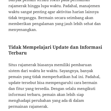
rajamerak hingga lupa waktu. Padahal, manajemen
waktu sangat penting agar aktivitas harian lainnya
tidak terganggu. Bermain secara seimbang akan
memberikan pengalaman yang jauh lebih sehat dan
menyenangkan.
Tidak Mempelajari Update dan Informasi
Terbaru
Situs rajamerak biasanya memiliki pembaruan
sistem dari waktu ke waktu. Sayangnya, banyak
pemain yang tidak memperhatikan hal ini. Padahal,
update tersebut bisa mempengaruhi cara bermain
dan fitur yang tersedia. Dengan selalu mengikuti
informasi terbaru, pemain akan lebih siap
menghadapi perubahan yang ada di dalam
permainan rajamerak.