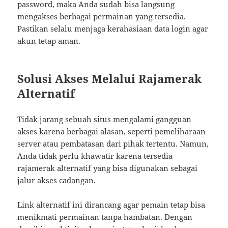
password, maka Anda sudah bisa langsung
mengakses berbagai permainan yang tersedia.
Pastikan selalu menjaga kerahasiaan data login agar
akun tetap aman.
Solusi Akses Melalui Rajamerak
Alternatif
Tidak jarang sebuah situs mengalami gangguan
akses karena berbagai alasan, seperti pemeliharaan
server atau pembatasan dari pihak tertentu. Namun,
Anda tidak perlu khawatir karena tersedia
rajamerak alternatif yang bisa digunakan sebagai
jalur akses cadangan.
Link alternatif ini dirancang agar pemain tetap bisa
menikmati permainan tanpa hambatan. Dengan