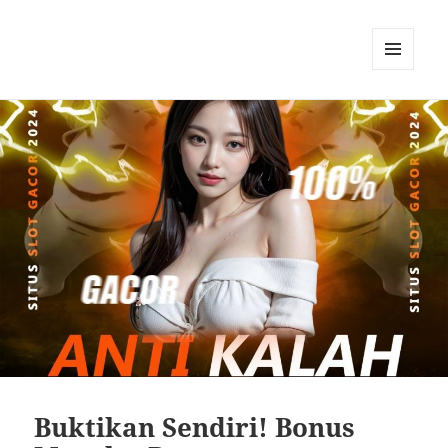
MENU
AND
WIDGETS
Buktikan Sendiri! Bonus