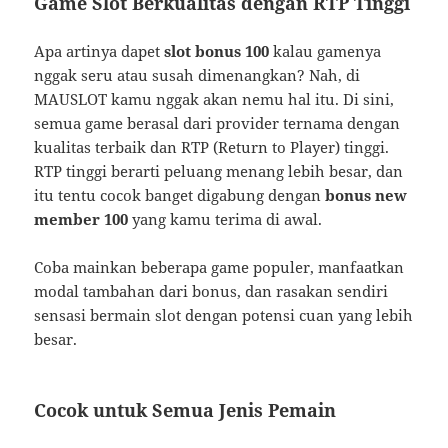
Game Slot Berkualitas dengan RTP Tinggi
Apa artinya dapet
slot bonus 100
kalau gamenya
nggak seru atau susah dimenangkan? Nah, di
MAUSLOT kamu nggak akan nemu hal itu. Di sini,
semua game berasal dari provider ternama dengan
kualitas terbaik dan RTP (Return to Player) tinggi.
RTP tinggi berarti peluang menang lebih besar, dan
itu tentu cocok banget digabung dengan
bonus new
member 100
yang kamu terima di awal.
Coba mainkan beberapa game populer, manfaatkan
modal tambahan dari bonus, dan rasakan sendiri
sensasi bermain slot dengan potensi cuan yang lebih
besar.
Cocok untuk Semua Jenis Pemain