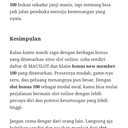
100
bukan sekadar janji manis, tapi memang bisa
jadi jalan pembuka menuju kemenangan yang
nyata.
Kesimpulan
Kalau kamu masih ragu dengan berbagai bonus
yang ditawarkan situs slot online, coba sendiri
daftar di MAUSLOT dan klaim
bonus new member
100
yang ditawarkan. Prosesnya mudah, game-nya
seru, dan peluang menangnya pun besar. Dengan
slot bonus 100
sebagai modal awal, kamu bisa mulai
perjalanan bermain slot online dengan lebih
percaya diri dan potensi keuntungan yang lebih
tinggi.
Jangan cuma dengar dari orang lain. Langsung aja
buktikan sendiri dan rasakan manfaat dari
slot