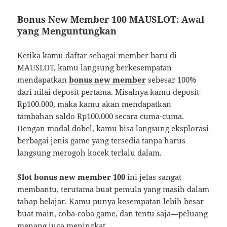
Bonus New Member 100 MAUSLOT: Awal
yang Menguntungkan
Ketika kamu daftar sebagai member baru di
MAUSLOT, kamu langsung berkesempatan
mendapatkan
bonus new member
sebesar 100%
dari nilai deposit pertama. Misalnya kamu deposit
Rp100.000, maka kamu akan mendapatkan
tambahan saldo Rp100.000 secara cuma-cuma.
Dengan modal dobel, kamu bisa langsung eksplorasi
berbagai jenis game yang tersedia tanpa harus
langsung merogoh kocek terlalu dalam.
Slot bonus new member 100
ini jelas sangat
membantu, terutama buat pemula yang masih dalam
tahap belajar. Kamu punya kesempatan lebih besar
buat main, coba-coba game, dan tentu saja—peluang
menang juga meningkat.