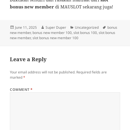
bonus new member
di MAUSLOT sekarang juga!
Posted
Author
Categories
Tags
June 11, 2025
Super Duper
Uncategorized
bonus
on
new member
,
bonus new member 100
,
slot bonus 100
,
slot bonus
new member
,
slot bonus new member 100
Leave a Reply
Your email address will not be published.
Required fields are
marked
*
COMMENT
*