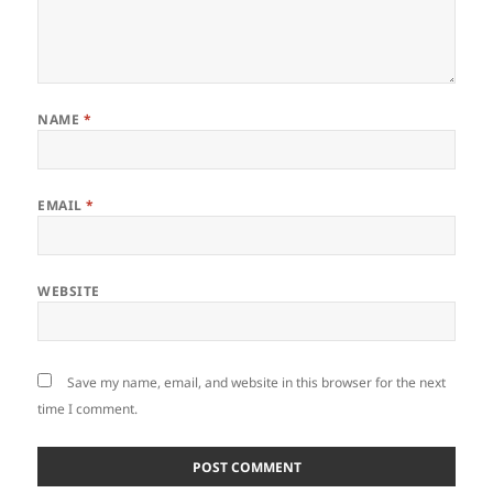
NAME
*
EMAIL
*
WEBSITE
Save my name, email, and website in this browser for the next
time I comment.