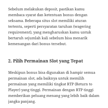
Sebelum melakukan deposit, pastikan kamu
membaca syarat dan ketentuan bonus dengan
seksama. Beberapa situs slot memiliki aturan
tertentu, seperti persyaratan taruhan (wagering
requirement), yang mengharuskan kamu untuk
bertaruh sejumlah kali sebelum bisa menarik
kemenangan dari bonus tersebut.
2.
Pilih Permainan Slot yang Tepat
Meskipun bonus bisa digunakan di hampir semua
permainan slot, ada baiknya untuk memilih
permainan yang memiliki tingkat RTP (Return to
Player) yang tinggi. Permainan dengan RTP tinggi
memberikan peluang menang yang lebih baik dalam
jangka panjang.