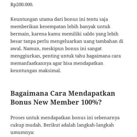
Rp200.000.
Keuntungan utama dari bonus ini tentu saja
memberikan kesempatan lebih banyak untuk
bermain, karena kamu memiliki saldo yang lebih
besar tanpa perlu mengeluarkan uang tambahan di
awal. Namun, meskipun bonus ini sangat
menggiurkan, penting untuk tahu bagaimana cara
memanfaatkannya agar bisa mendapatkan
keuntungan maksimal.
Bagaimana Cara Mendapatkan
Bonus New Member 100%?
Proses untuk mendapatkan bonus ini sebenarnya
cukup mudah. Berikut adalah langkah-langkah
umumnya: