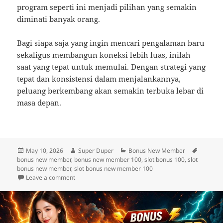
program seperti ini menjadi pilihan yang semakin
diminati banyak orang.
Bagi siapa saja yang ingin mencari pengalaman baru
sekaligus membangun koneksi lebih luas, inilah
saat yang tepat untuk memulai. Dengan strategi yang
tepat dan konsistensi dalam menjalankannya,
peluang berkembang akan semakin terbuka lebar di
masa depan.
Posted
Author
Categories
Tags
May 10, 2026
Super Duper
Bonus New Member
on
bonus new member
,
bonus new member 100
,
slot bonus 100
,
slot
bonus new member
,
slot bonus new member 100
on Gabung Sekarang dan Dapatkan Bonus 100 Membe
Leave a comment