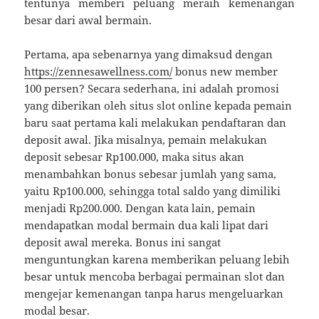
tentunya memberi peluang meraih kemenangan
besar dari awal bermain.
Pertama, apa sebenarnya yang dimaksud dengan
https://zennesawellness.com/
bonus new member
100 persen? Secara sederhana, ini adalah promosi
yang diberikan oleh situs slot online kepada pemain
baru saat pertama kali melakukan pendaftaran dan
deposit awal. Jika misalnya, pemain melakukan
deposit sebesar Rp100.000, maka situs akan
menambahkan bonus sebesar jumlah yang sama,
yaitu Rp100.000, sehingga total saldo yang dimiliki
menjadi Rp200.000. Dengan kata lain, pemain
mendapatkan modal bermain dua kali lipat dari
deposit awal mereka. Bonus ini sangat
menguntungkan karena memberikan peluang lebih
besar untuk mencoba berbagai permainan slot dan
mengejar kemenangan tanpa harus mengeluarkan
modal besar.