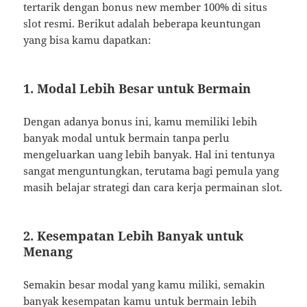
tertarik dengan bonus new member 100% di situs
slot resmi. Berikut adalah beberapa keuntungan
yang bisa kamu dapatkan:
1.
Modal Lebih Besar untuk Bermain
Dengan adanya bonus ini, kamu memiliki lebih
banyak modal untuk bermain tanpa perlu
mengeluarkan uang lebih banyak. Hal ini tentunya
sangat menguntungkan, terutama bagi pemula yang
masih belajar strategi dan cara kerja permainan slot.
2.
Kesempatan Lebih Banyak untuk
Menang
Semakin besar modal yang kamu miliki, semakin
banyak kesempatan kamu untuk bermain lebih