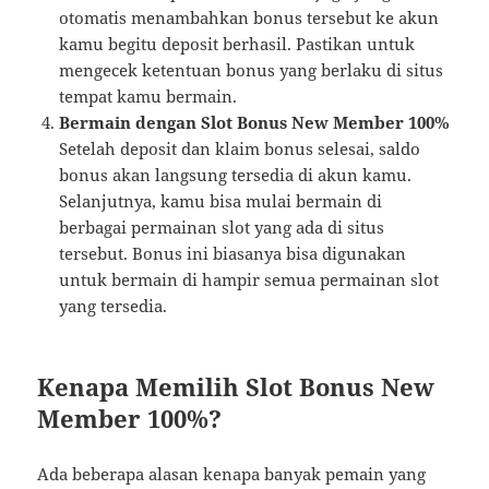
otomatis menambahkan bonus tersebut ke akun
kamu begitu deposit berhasil. Pastikan untuk
mengecek ketentuan bonus yang berlaku di situs
tempat kamu bermain.
Bermain dengan Slot Bonus New Member 100%
Setelah deposit dan klaim bonus selesai, saldo
bonus akan langsung tersedia di akun kamu.
Selanjutnya, kamu bisa mulai bermain di
berbagai permainan slot yang ada di situs
tersebut. Bonus ini biasanya bisa digunakan
untuk bermain di hampir semua permainan slot
yang tersedia.
Kenapa Memilih Slot Bonus New
Member 100%?
Ada beberapa alasan kenapa banyak pemain yang