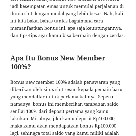
jadi kesempatan emas untuk memulai perjalanan di
dunia slot dengan modal yang lebih besar. Nah, kali
ini kita bakal bahas tuntas bagaimana cara
memanfaatkan bonus ini, apa saja keuntungannya,
dan tips-tips agar kamu bisa bermain dengan cerdas.
Apa Itu Bonus New Member
100%?
Bonus new member 100% adalah penawaran yang
diberikan oleh situs slot resmi kepada pemain baru
yang mendaftar untuk pertama kalinya. Seperti
namanya, bonus ini memberikan tambahan saldo
senilai 100% dari deposit pertama yang kamu
lakukan. Misalnya, jika kamu deposit Rp100.000,
maka kamu akan mendapatkan bonus Rp100.000
lagi, sehingga total saldo yang kamu miliki adalah