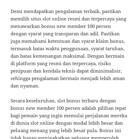
Demi mendapatkan pengalaman terbaik, pastikan
memilih situs slot online resmi dan terpercaya yang
menawarkan bonus new member 100 persen
dengan syarat yang transparan dan adil. Pastikan
juga memahami ketentuan dan syarat klaim bonus,
termasuk batas waktu penggunaan, syarat taruhan,
dan batas kemenangan maksimal. Dengan bermain
di platform yang resmi dan terpercaya, risiko
penipuan dan kendala teknis dapat diminimalisir,
sehingga pengalaman bermain menjadi lebih aman
dan nyaman.
Secara keseluruhan, slot bonus terbaru dengan
bonus new member 100 persen adalah pilihan tepat
bagi pemain yang ingin memulai perjalanan mereka
di dunia slot online dengan modal lebih besar dan
peluang menang yang lebih besar pula. Bonus ini
tidak hanya meningkatkan peluang memperoleh