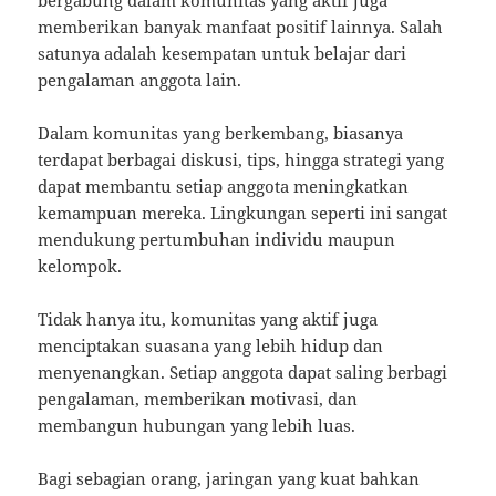
bergabung dalam komunitas yang aktif juga
memberikan banyak manfaat positif lainnya. Salah
satunya adalah kesempatan untuk belajar dari
pengalaman anggota lain.
Dalam komunitas yang berkembang, biasanya
terdapat berbagai diskusi, tips, hingga strategi yang
dapat membantu setiap anggota meningkatkan
kemampuan mereka. Lingkungan seperti ini sangat
mendukung pertumbuhan individu maupun
kelompok.
Tidak hanya itu, komunitas yang aktif juga
menciptakan suasana yang lebih hidup dan
menyenangkan. Setiap anggota dapat saling berbagi
pengalaman, memberikan motivasi, dan
membangun hubungan yang lebih luas.
Bagi sebagian orang, jaringan yang kuat bahkan