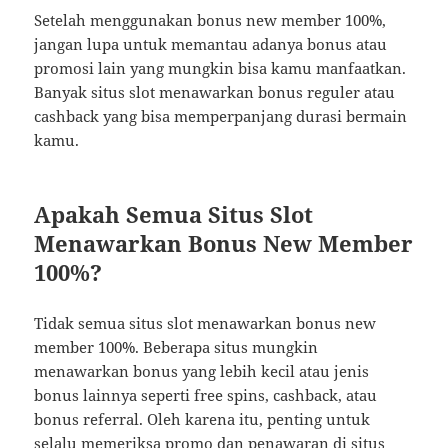
Setelah menggunakan bonus new member 100%,
jangan lupa untuk memantau adanya bonus atau
promosi lain yang mungkin bisa kamu manfaatkan.
Banyak situs slot menawarkan bonus reguler atau
cashback yang bisa memperpanjang durasi bermain
kamu.
Apakah Semua Situs Slot
Menawarkan Bonus New Member
100%?
Tidak semua situs slot menawarkan bonus new
member 100%. Beberapa situs mungkin
menawarkan bonus yang lebih kecil atau jenis
bonus lainnya seperti free spins, cashback, atau
bonus referral. Oleh karena itu, penting untuk
selalu memeriksa promo dan penawaran di situs