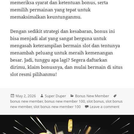
memeriksa syarat dan ketentuan bonus, serta
memilih permainan yang tepat untuk
memaksimalkan keuntunganmu.
Dengan sedikit strategi dan kesabaran, bonus ini
bisa menjadi alat yang sangat berguna untuk
mengasah keterampilan bermain slot dan tentunya
menambah peluang untuk meraih kemenangan
besar. Jadi, tunggu apa lagi? Segera daftarkan
dirimu, klaim bonusnya, dan mulai bermain di situs
slot resmi pilihanmu!
Posted
Author
Categories
Tags
May 2, 2026
Super Duper
Bonus New Member
on
bonus new member
,
bonus new member 100
,
slot bonus
,
slot bonus
on Pand
new member
,
slot bonus new member 100
Leave a comment