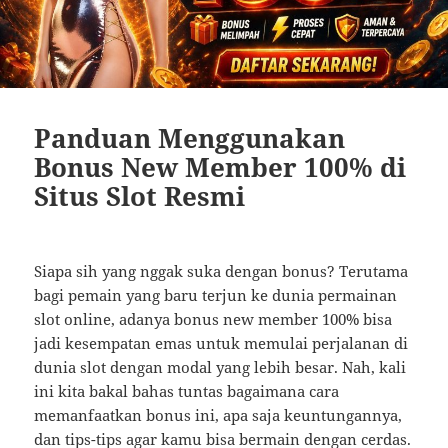
Panduan Menggunakan
Bonus New Member 100% di
Situs Slot Resmi
Siapa sih yang nggak suka dengan bonus? Terutama
bagi pemain yang baru terjun ke dunia permainan
slot online, adanya bonus new member 100% bisa
jadi kesempatan emas untuk memulai perjalanan di
dunia slot dengan modal yang lebih besar. Nah, kali
ini kita bakal bahas tuntas bagaimana cara
memanfaatkan bonus ini, apa saja keuntungannya,
dan tips-tips agar kamu bisa bermain dengan cerdas.