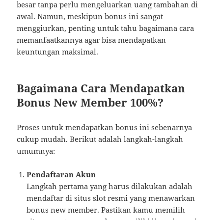
besar tanpa perlu mengeluarkan uang tambahan di
awal. Namun, meskipun bonus ini sangat
menggiurkan, penting untuk tahu bagaimana cara
memanfaatkannya agar bisa mendapatkan
keuntungan maksimal.
Bagaimana Cara Mendapatkan
Bonus New Member 100%?
Proses untuk mendapatkan bonus ini sebenarnya
cukup mudah. Berikut adalah langkah-langkah
umumnya:
Pendaftaran Akun
Langkah pertama yang harus dilakukan adalah
mendaftar di situs slot resmi yang menawarkan
bonus new member. Pastikan kamu memilih