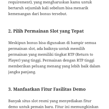
requirement), yang mengharuskan kamu untuk
bertaruh sejumlah kali sebelum bisa menarik
kemenangan dari bonus tersebut.
2.
Pilih Permainan Slot yang Tepat
Meskipun bonus bisa digunakan di hampir semua
permainan slot, ada baiknya untuk memilih
permainan yang memiliki tingkat RTP (Return to
Player) yang tinggi. Permainan dengan RTP tinggi
memberikan peluang menang yang lebih baik dalam
jangka panjang.
3.
Manfaatkan Fitur Fasilitas Demo
Banyak situs slot resmi yang menyediakan fitur
demo untuk pemain baru. Fitur ini memungkinkan