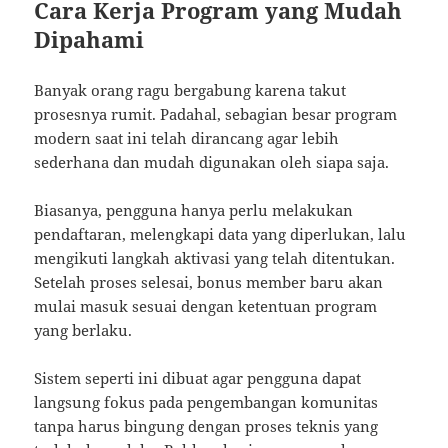
Cara Kerja Program yang Mudah
Dipahami
Banyak orang ragu bergabung karena takut
prosesnya rumit. Padahal, sebagian besar program
modern saat ini telah dirancang agar lebih
sederhana dan mudah digunakan oleh siapa saja.
Biasanya, pengguna hanya perlu melakukan
pendaftaran, melengkapi data yang diperlukan, lalu
mengikuti langkah aktivasi yang telah ditentukan.
Setelah proses selesai, bonus member baru akan
mulai masuk sesuai dengan ketentuan program
yang berlaku.
Sistem seperti ini dibuat agar pengguna dapat
langsung fokus pada pengembangan komunitas
tanpa harus bingung dengan proses teknis yang