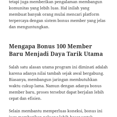
tetapi juga memberikan pengalaman membangun
komunitas yang lebih luas. Hal inilah yang
membuat banyak orang mulai mencari platform
terpercaya dengan sistem bonus member yang jelas
dan menguntungkan.
Mengapa Bonus 100 Member
Baru Menjadi Daya Tarik Utama
Salah satu alasan utama program ini diminati adalah
karena adanya nilai tambah sejak awal bergabung.
Biasanya, membangun jaringan membutuhkan
waktu cukup lama. Namun dengan adanya bonus
member baru, proses tersebut dapat berjalan lebih
cepat dan efisien.
Selain membantu memperluas koneksi, bonus ini
juga memberikan peluang lebih besar untuk