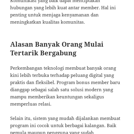
Komunikasi yang baik dapat menciptakan
hubungan yang lebih kuat antar member. Hal ini
penting untuk menjaga kenyamanan dan
meningkatkan kualitas komunitas.
Alasan Banyak Orang Mulai
Tertarik Bergabung
Perkembangan teknologi membuat banyak orang
kini lebih terbuka terhadap peluang digital yang
praktis dan fleksibel. Program bonus member baru
dianggap sebagai salah satu solusi modern yang
mampu memberikan keuntungan sekaligus
memperluas relasi.
Selain itu, sistem yang mudah dijalankan membuat
program ini cocok untuk berbagai kalangan. Baik
pemula maupun pengguna yang sudah