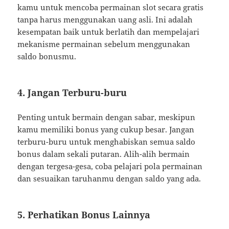
kamu untuk mencoba permainan slot secara gratis
tanpa harus menggunakan uang asli. Ini adalah
kesempatan baik untuk berlatih dan mempelajari
mekanisme permainan sebelum menggunakan
saldo bonusmu.
4.
Jangan Terburu-buru
Penting untuk bermain dengan sabar, meskipun
kamu memiliki bonus yang cukup besar. Jangan
terburu-buru untuk menghabiskan semua saldo
bonus dalam sekali putaran. Alih-alih bermain
dengan tergesa-gesa, coba pelajari pola permainan
dan sesuaikan taruhanmu dengan saldo yang ada.
5.
Perhatikan Bonus Lainnya