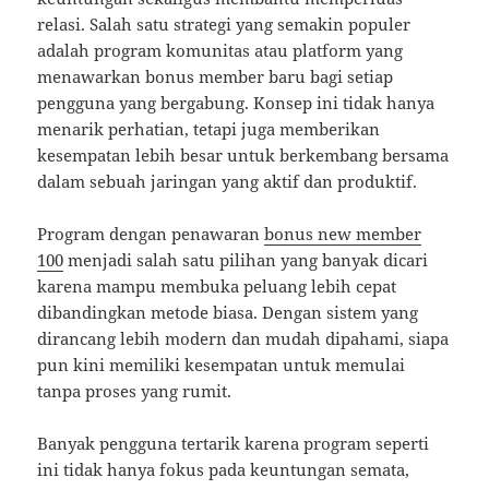
relasi. Salah satu strategi yang semakin populer
adalah program komunitas atau platform yang
menawarkan bonus member baru bagi setiap
pengguna yang bergabung. Konsep ini tidak hanya
menarik perhatian, tetapi juga memberikan
kesempatan lebih besar untuk berkembang bersama
dalam sebuah jaringan yang aktif dan produktif.
Program dengan penawaran
bonus new member
100
menjadi salah satu pilihan yang banyak dicari
karena mampu membuka peluang lebih cepat
dibandingkan metode biasa. Dengan sistem yang
dirancang lebih modern dan mudah dipahami, siapa
pun kini memiliki kesempatan untuk memulai
tanpa proses yang rumit.
Banyak pengguna tertarik karena program seperti
ini tidak hanya fokus pada keuntungan semata,