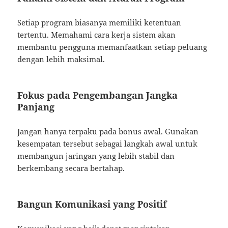
Setiap program biasanya memiliki ketentuan
tertentu. Memahami cara kerja sistem akan
membantu pengguna memanfaatkan setiap peluang
dengan lebih maksimal.
Fokus pada Pengembangan Jangka
Panjang
Jangan hanya terpaku pada bonus awal. Gunakan
kesempatan tersebut sebagai langkah awal untuk
membangun jaringan yang lebih stabil dan
berkembang secara bertahap.
Bangun Komunikasi yang Positif