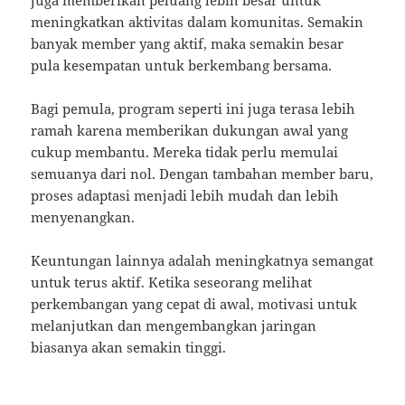
meningkatkan aktivitas dalam komunitas. Semakin
banyak member yang aktif, maka semakin besar
pula kesempatan untuk berkembang bersama.
Bagi pemula, program seperti ini juga terasa lebih
ramah karena memberikan dukungan awal yang
cukup membantu. Mereka tidak perlu memulai
semuanya dari nol. Dengan tambahan member baru,
proses adaptasi menjadi lebih mudah dan lebih
menyenangkan.
Keuntungan lainnya adalah meningkatnya semangat
untuk terus aktif. Ketika seseorang melihat
perkembangan yang cepat di awal, motivasi untuk
melanjutkan dan mengembangkan jaringan
biasanya akan semakin tinggi.