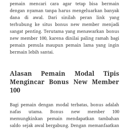
pemain mencari cara agar tetap bisa bermain
dengan nyaman tanpa harus mengeluarkan banyak
dana di awal. Dari sinilah peran link yang
terhubung ke situs bonus new member menjadi
sangat penting. Terutama yang menawarkan bonus
new member 100, karena dinilai paling ramah bagi
pemain pemula maupun pemain lama yang ingin
bermain lebih santai.
Alasan Pemain Modal Tipis
Mengincar Bonus New Member
100
Bagi pemain dengan modal terbatas, bonus adalah
nafas utama. Bonus new member 100
memungkinkan pemain mendapatkan tambahan
saldo sejak awal bergabung. Dengan memanfaatkan