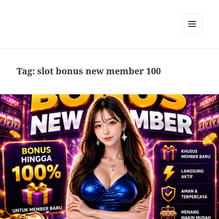
MENU
AND
WIDGETS
Tag:
slot bonus new member 100