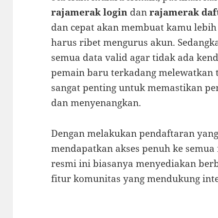
rajamerak login
dan
rajamerak daf
dan cepat akan membuat kamu lebih
harus ribet mengurus akun. Sedangka
semua data valid agar tidak ada ken
pemain baru terkadang melewatkan ta
sangat penting untuk memastikan pe
dan menyenangkan.
Dengan melakukan pendaftaran yang 
mendapatkan akses penuh ke semua f
resmi ini biasanya menyediakan berb
fitur komunitas yang mendukung inte