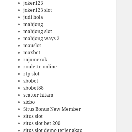
joker123
joker123 slot
judi bola
mahjong
mahjong slot
mahjong ways 2
mauslot
maxbet
rajamerak
roulette online
rtp slot
sbobet
sbobet88
scatter hitam
sicbo
Situs Bonus New Member
situs slot
situs slot bet 200
situs slot demo terlengkap