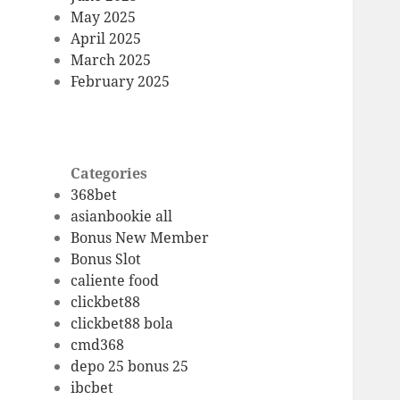
May 2025
April 2025
March 2025
February 2025
Categories
368bet
asianbookie all
Bonus New Member
Bonus Slot
caliente food
clickbet88
clickbet88 bola
cmd368
depo 25 bonus 25
ibcbet