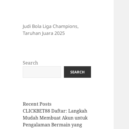
Judi Bola Liga Champions,
Taruhan Juara 2025
Search
SEARCH
Recent Posts
CLICKBET88 Daftar: Langkah
Mudah Membuat Akun untuk
Pengalaman Bermain yang