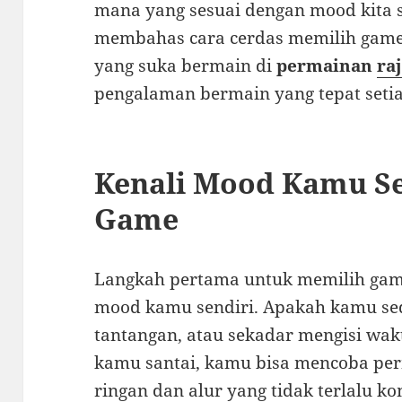
mana yang sesuai dengan mood kita saa
membahas cara cerdas memilih game
yang suka bermain di
permainan
ra
pengalaman bermain yang tepat setia
Kenali Mood Kamu S
Game
Langkah pertama untuk memilih ga
mood kamu sendiri. Apakah kamu seda
tantangan, atau sekadar mengisi wak
kamu santai, kamu bisa mencoba pe
ringan dan alur yang tidak terlalu k