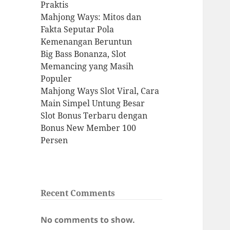
Praktis
Mahjong Ways: Mitos dan
Fakta Seputar Pola
Kemenangan Beruntun
Big Bass Bonanza, Slot
Memancing yang Masih
Populer
Mahjong Ways Slot Viral, Cara
Main Simpel Untung Besar
Slot Bonus Terbaru dengan
Bonus New Member 100
Persen
Recent Comments
No comments to show.