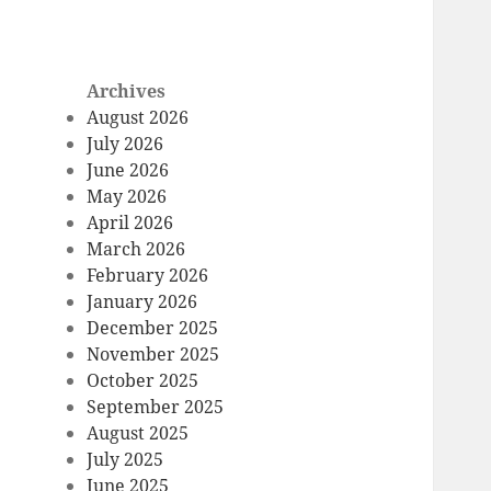
Archives
August 2026
July 2026
June 2026
May 2026
April 2026
March 2026
February 2026
January 2026
December 2025
November 2025
October 2025
September 2025
August 2025
July 2025
June 2025