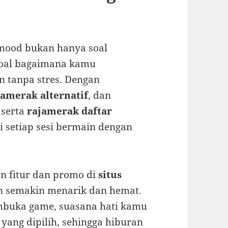
 mood bukan hanya soal
soal bagaimana kamu
tanpa stres. Dengan
jamerak alternatif
, dan
serta
rajamerak daftar
i setiap sesi bermain dengan
n fitur dan promo di
situs
 semakin menarik dan hemat.
embuka game, suasana hati kamu
yang dipilih, sehingga hiburan