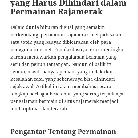
yang Harus Dihindari dalam
Permainan Rajamerak
Dalam dunia hiburan digital yang semakin
berkembang, permainan rajamerak menjadi salah
satu topik yang banyak dibicarakan oleh para
pengguna internet. Popularitasnya terus meningkat
karena menawarkan pengalaman bermain yang
seru dan penuh tantangan. Namun di balik itu
semua, masih banyak pemain yang melakukan
kesalahan fatal yang sebenarnya bisa dihindari
sejak awal. Artikel ini akan membahas secara
lengkap berbagai kesalahan yang sering terjadi agar
pengalaman bermain di situs rajamerak menjadi
lebih optimal dan terarah.
Pengantar Tentang Permainan