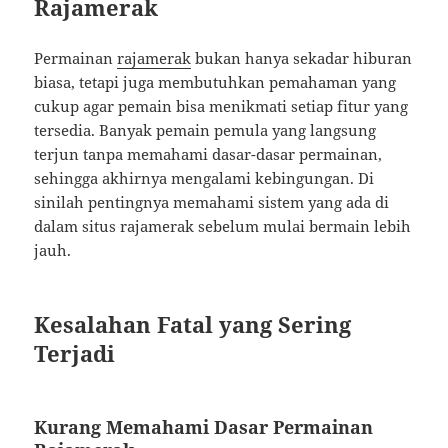
Rajamerak
Permainan
rajamerak
bukan hanya sekadar hiburan
biasa, tetapi juga membutuhkan pemahaman yang
cukup agar pemain bisa menikmati setiap fitur yang
tersedia. Banyak pemain pemula yang langsung
terjun tanpa memahami dasar-dasar permainan,
sehingga akhirnya mengalami kebingungan. Di
sinilah pentingnya memahami sistem yang ada di
dalam situs rajamerak sebelum mulai bermain lebih
jauh.
Kesalahan Fatal yang Sering
Terjadi
Kurang Memahami Dasar Permainan