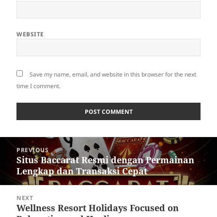
WEBSITE
Save my name, email, and website in this browser for the next
time I comment.
Post
PREVIOUS
navigation
Situs Baccarat Resmi dengan Permainan
Previous
Lengkap dan Transaksi Cepat
post:
NEXT
Wellness Resort Holidays Focused on
Next