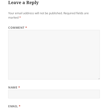
Leave a Reply
Your email address will not be published.
Required fields are
marked
*
COMMENT
*
NAME
*
EMAIL
*