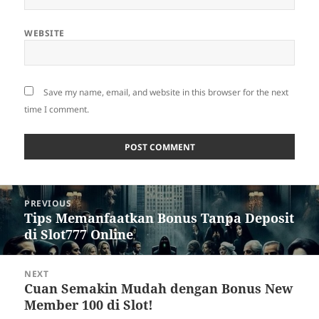
WEBSITE
Save my name, email, and website in this browser for the next
time I comment.
Post
PREVIOUS
navigation
Tips Memanfaatkan Bonus Tanpa Deposit
Previous
di Slot777 Online
post:
NEXT
Cuan Semakin Mudah dengan Bonus New
Next
Member 100 di Slot!
post: