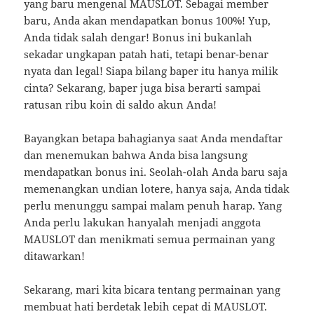
yang baru mengenal MAUSLOT. Sebagai member
baru, Anda akan mendapatkan bonus 100%! Yup,
Anda tidak salah dengar! Bonus ini bukanlah
sekadar ungkapan patah hati, tetapi benar-benar
nyata dan legal! Siapa bilang baper itu hanya milik
cinta? Sekarang, baper juga bisa berarti sampai
ratusan ribu koin di saldo akun Anda!
Bayangkan betapa bahagianya saat Anda mendaftar
dan menemukan bahwa Anda bisa langsung
mendapatkan bonus ini. Seolah-olah Anda baru saja
memenangkan undian lotere, hanya saja, Anda tidak
perlu menunggu sampai malam penuh harap. Yang
Anda perlu lakukan hanyalah menjadi anggota
MAUSLOT dan menikmati semua permainan yang
ditawarkan!
Sekarang, mari kita bicara tentang permainan yang
membuat hati berdetak lebih cepat di MAUSLOT.