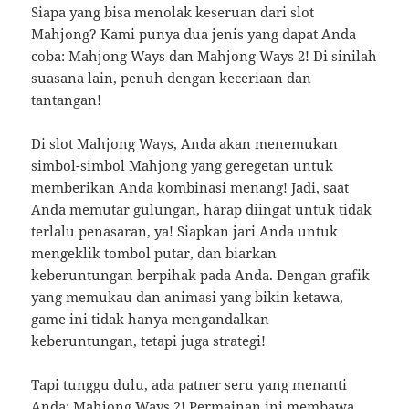
Siapa yang bisa menolak keseruan dari slot
Mahjong? Kami punya dua jenis yang dapat Anda
coba: Mahjong Ways dan Mahjong Ways 2! Di sinilah
suasana lain, penuh dengan keceriaan dan
tantangan!
Di slot Mahjong Ways, Anda akan menemukan
simbol-simbol Mahjong yang geregetan untuk
memberikan Anda kombinasi menang! Jadi, saat
Anda memutar gulungan, harap diingat untuk tidak
terlalu penasaran, ya! Siapkan jari Anda untuk
mengeklik tombol putar, dan biarkan
keberuntungan berpihak pada Anda. Dengan grafik
yang memukau dan animasi yang bikin ketawa,
game ini tidak hanya mengandalkan
keberuntungan, tetapi juga strategi!
Tapi tunggu dulu, ada patner seru yang menanti
Anda: Mahjong Ways 2! Permainan ini membawa