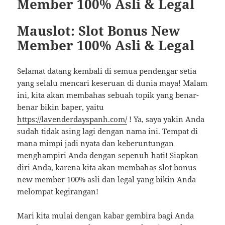
Member 100% Asli & Legal
Mauslot: Slot Bonus New
Member 100% Asli & Legal
Selamat datang kembali di semua pendengar setia
yang selalu mencari keseruan di dunia maya! Malam
ini, kita akan membahas sebuah topik yang benar-
benar bikin baper, yaitu
https://lavenderdayspanh.com/
! Ya, saya yakin Anda
sudah tidak asing lagi dengan nama ini. Tempat di
mana mimpi jadi nyata dan keberuntungan
menghampiri Anda dengan sepenuh hati! Siapkan
diri Anda, karena kita akan membahas slot bonus
new member 100% asli dan legal yang bikin Anda
melompat kegirangan!
Mari kita mulai dengan kabar gembira bagi Anda