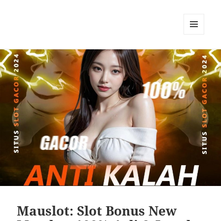
MENU
AND
WIDGETS
Mauslot: Slot Bonus New