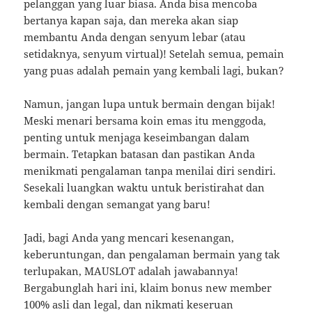
pelanggan yang luar biasa. Anda bisa mencoba
bertanya kapan saja, dan mereka akan siap
membantu Anda dengan senyum lebar (atau
setidaknya, senyum virtual)! Setelah semua, pemain
yang puas adalah pemain yang kembali lagi, bukan?
Namun, jangan lupa untuk bermain dengan bijak!
Meski menari bersama koin emas itu menggoda,
penting untuk menjaga keseimbangan dalam
bermain. Tetapkan batasan dan pastikan Anda
menikmati pengalaman tanpa menilai diri sendiri.
Sesekali luangkan waktu untuk beristirahat dan
kembali dengan semangat yang baru!
Jadi, bagi Anda yang mencari kesenangan,
keberuntungan, dan pengalaman bermain yang tak
terlupakan, MAUSLOT adalah jawabannya!
Bergabunglah hari ini, klaim bonus new member
100% asli dan legal, dan nikmati keseruan