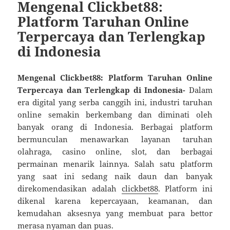
Mengenal Clickbet88:
Platform Taruhan Online
Terpercaya dan Terlengkap
di Indonesia
Mengenal Clickbet88: Platform Taruhan Online
Terpercaya dan Terlengkap di Indonesia-
Dalam
era digital yang serba canggih ini, industri taruhan
online semakin berkembang dan diminati oleh
banyak orang di Indonesia. Berbagai platform
bermunculan menawarkan layanan taruhan
olahraga, casino online, slot, dan berbagai
permainan menarik lainnya. Salah satu platform
yang saat ini sedang naik daun dan banyak
direkomendasikan adalah
clickbet88
. Platform ini
dikenal karena kepercayaan, keamanan, dan
kemudahan aksesnya yang membuat para bettor
merasa nyaman dan puas.