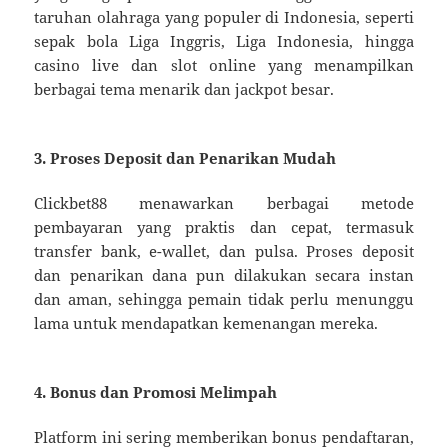
taruhan olahraga yang populer di Indonesia, seperti
sepak bola Liga Inggris, Liga Indonesia, hingga
casino live dan slot online yang menampilkan
berbagai tema menarik dan jackpot besar.
3.
Proses Deposit dan Penarikan Mudah
Clickbet88 menawarkan berbagai metode
pembayaran yang praktis dan cepat, termasuk
transfer bank, e-wallet, dan pulsa. Proses deposit
dan penarikan dana pun dilakukan secara instan
dan aman, sehingga pemain tidak perlu menunggu
lama untuk mendapatkan kemenangan mereka.
4.
Bonus dan Promosi Melimpah
Platform ini sering memberikan bonus pendaftaran,