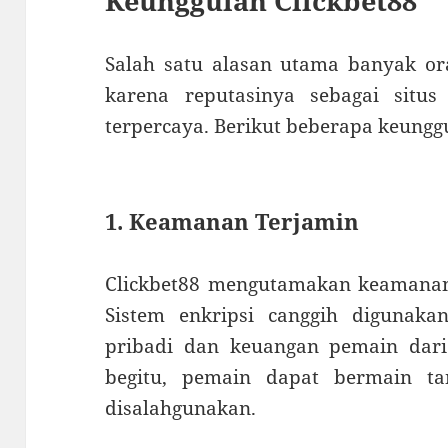
Keunggulan Clickbet88
Salah satu alasan utama banyak or
karena reputasinya sebagai situ
terpercaya. Berikut beberapa keunggu
1.
Keamanan Terjamin
Clickbet88 mengutamakan keamanan 
Sistem enkripsi canggih digunaka
pribadi dan keuangan pemain dari 
begitu, pemain dapat bermain t
disalahgunakan.