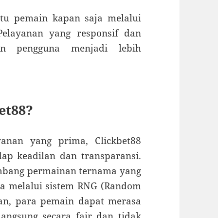
tu pemain kapan saja melalui
Pelayanan yang responsif dan
n pengguna menjadi lebih
et88?
yanan yang prima, Clickbet88
ap keadilan dan transparansi.
mbang permainan ternama yang
nya melalui sistem RNG (Random
an, para pemain dapat merasa
angsung secara fair dan tidak