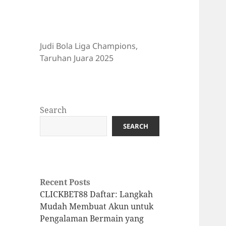
Judi Bola Liga Champions,
Taruhan Juara 2025
Search
SEARCH
Recent Posts
CLICKBET88 Daftar: Langkah
Mudah Membuat Akun untuk
Pengalaman Bermain yang