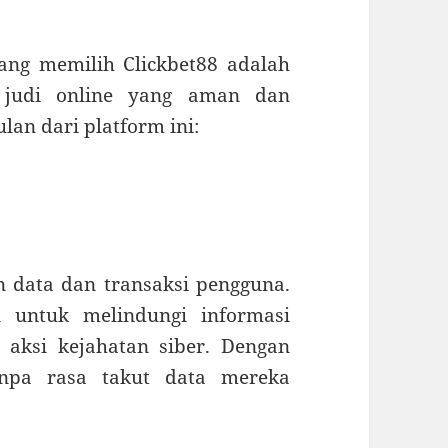
ang memilih Clickbet88 adalah
s judi online yang aman dan
lan dari platform ini:
data dan transaksi pengguna.
n untuk melindungi informasi
aksi kejahatan siber. Dengan
anpa rasa takut data mereka