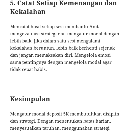
5. Catat Setiap Kemenangan dan
Kekalahan
Mencatat hasil setiap sesi membantu Anda
mengevaluasi strategi dan mengatur modal dengan
lebih baik. Jika dalam satu sesi mengalami
kekalahan beruntun, lebih baik berhenti sejenak
dan jangan memaksakan diri. Mengelola emosi
sama pentingnya dengan mengelola modal agar
tidak cepat habis.
Kesimpulan
Mengatur modal deposit 5K membutuhkan disiplin
dan strategi. Dengan menentukan batas harian,
menyesuaikan taruhan, menggunakan strategi