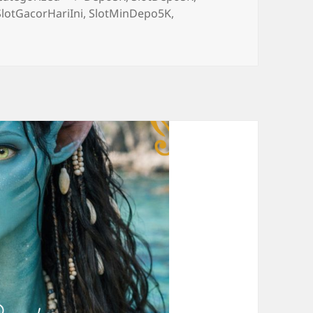
SlotGacorHariIni
,
SlotMinDepo5K
,
n Slot Depo 5K: Cara Efektif Mengatur Modal Agar Tidak Ce