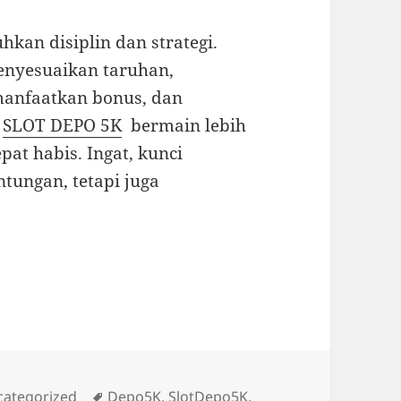
an disiplin dan strategi.
enyesuaikan taruhan,
manfaatkan bonus, dan
a
SLOT DEPO 5K
bermain lebih
at habis. Ingat, kunci
tungan, tetapi juga
egories
Tags
categorized
Depo5K
,
SlotDepo5K
,