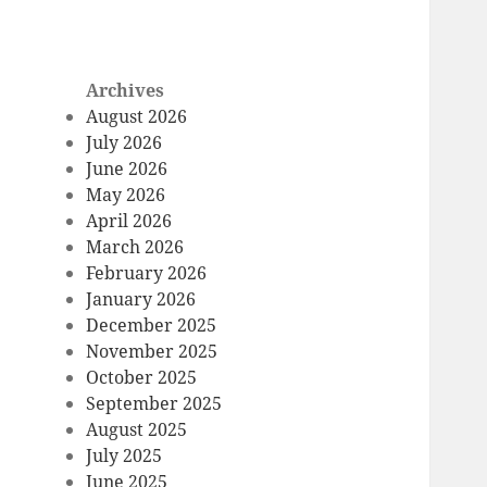
Archives
August 2026
July 2026
June 2026
May 2026
April 2026
March 2026
February 2026
January 2026
December 2025
November 2025
October 2025
September 2025
August 2025
July 2025
June 2025