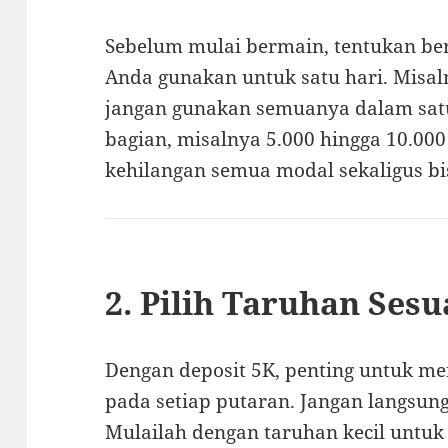
Sebelum mulai bermain, tentukan be
Anda gunakan untuk satu hari. Misal
jangan gunakan semuanya dalam satu
bagian, misalnya 5.000 hingga 10.000 p
kehilangan semua modal sekaligus b
2. Pilih Taruhan Ses
Dengan deposit 5K, penting untuk m
pada setiap putaran. Jangan langsu
Mulailah dengan taruhan kecil untuk 