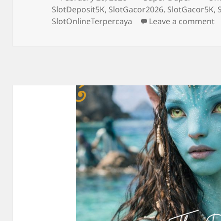
on
SlotDeposit5K
,
SlotGacor2026
,
SlotGacor5K
,
o
SlotOnlineTerpercaya
Leave a comment