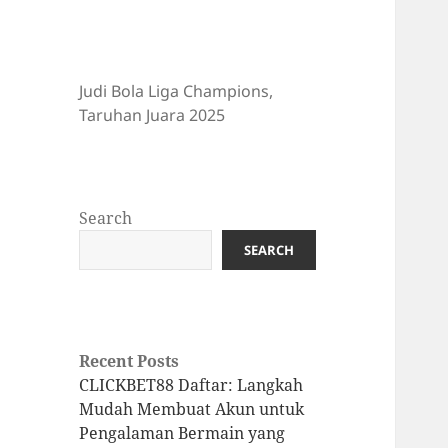
Judi Bola Liga Champions,
Taruhan Juara 2025
Search
SEARCH
Recent Posts
CLICKBET88 Daftar: Langkah
Mudah Membuat Akun untuk
Pengalaman Bermain yang