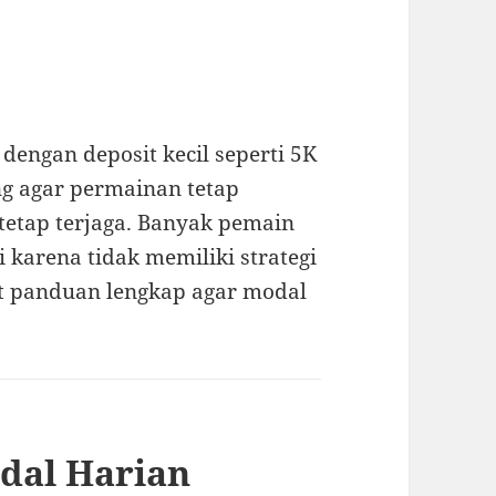
dengan deposit kecil seperti 5K
g agar permainan tetap
etap terjaga. Banyak pemain
 karena tidak memiliki strategi
ut panduan lengkap agar modal
odal Harian