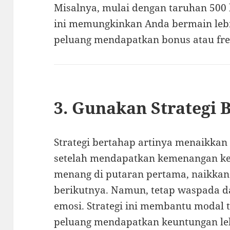
Misalnya, mulai dengan taruhan 500 
ini memungkinkan Anda bermain leb
peluang mendapatkan bonus atau fre
3. Gunakan Strategi 
Strategi bertahap artinya menaikkan
setelah mendapatkan kemenangan kec
menang di putaran pertama, naikkan 
berikutnya. Namun, tetap waspada da
emosi. Strategi ini membantu modal
peluang mendapatkan keuntungan leb