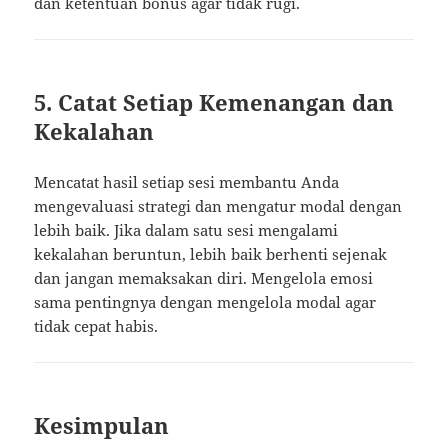
dan ketentuan bonus agar tidak rugi.
5. Catat Setiap Kemenangan dan
Kekalahan
Mencatat hasil setiap sesi membantu Anda
mengevaluasi strategi dan mengatur modal dengan
lebih baik. Jika dalam satu sesi mengalami
kekalahan beruntun, lebih baik berhenti sejenak
dan jangan memaksakan diri. Mengelola emosi
sama pentingnya dengan mengelola modal agar
tidak cepat habis.
Kesimpulan