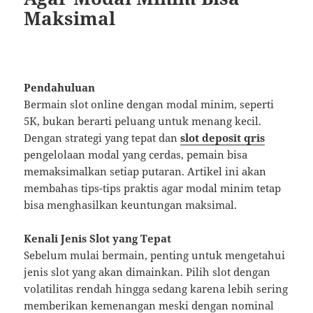
Maksimal
Pendahuluan
Bermain slot online dengan modal minim, seperti
5K, bukan berarti peluang untuk menang kecil.
Dengan strategi yang tepat dan
slot deposit qris
pengelolaan modal yang cerdas, pemain bisa
memaksimalkan setiap putaran. Artikel ini akan
membahas tips-tips praktis agar modal minim tetap
bisa menghasilkan keuntungan maksimal.
Kenali Jenis Slot yang Tepat
Sebelum mulai bermain, penting untuk mengetahui
jenis slot yang akan dimainkan. Pilih slot dengan
volatilitas rendah hingga sedang karena lebih sering
memberikan kemenangan meski dengan nominal