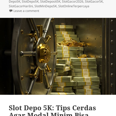
on
Depo5K
,
SlotDepo5K
,
SlotDeposit5K
,
SlotGacor2026
,
SlotGacor5K
,
SlotGacorHariIni
,
SlotMinDepo5K
,
SlotOnlineTerpercaya
on Slot Depo 5k: Tips Bertaruh Kecil Tapi Bisa Dapat 
Leave a comment
Slot Depo 5K: Tips Cerdas
Agar Modal Minim Bisa