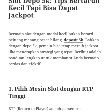
Slot Depo 5k: Tips Bertaruh
Kecil Tapi Bisa Dapat
Jackpot
Bermain slot dengan modal kecil bukan berarti
peluang menang besar hilang.
deposit 5k
Bahkan
dengan depo 5k, pemain bisa tetap meraih jackpot
jika menerapkan strategi yang tepat. Berikut adalah
panduan lengkap untuk membantu Anda bermain
cerdas dan efektif.
1. Pilih Mesin Slot dengan RTP
Tinggi
RTP (Return to Player) adalah persentase