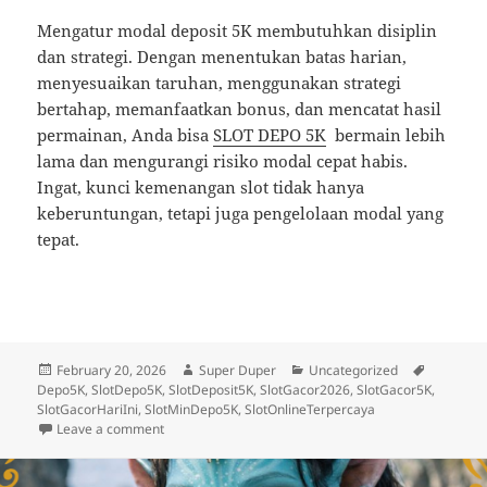
Mengatur modal deposit 5K membutuhkan disiplin
dan strategi. Dengan menentukan batas harian,
menyesuaikan taruhan, menggunakan strategi
bertahap, memanfaatkan bonus, dan mencatat hasil
permainan, Anda bisa
SLOT DEPO 5K
bermain lebih
lama dan mengurangi risiko modal cepat habis.
Ingat, kunci kemenangan slot tidak hanya
keberuntungan, tetapi juga pengelolaan modal yang
tepat.
Posted
Author
Categories
Tags
February 20, 2026
Super Duper
Uncategorized
on
Depo5K
,
SlotDepo5K
,
SlotDeposit5K
,
SlotGacor2026
,
SlotGacor5K
,
SlotGacorHariIni
,
SlotMinDepo5K
,
SlotOnlineTerpercaya
on Slot Depo 5K: Cara Efektif Mengatur Modal Agar T
Leave a comment