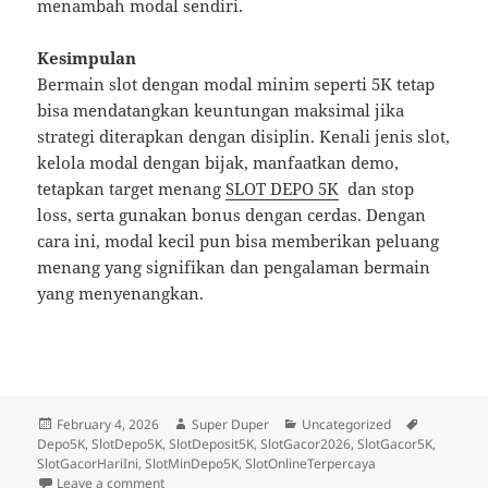
menambah modal sendiri.
Kesimpulan
Bermain slot dengan modal minim seperti 5K tetap
bisa mendatangkan keuntungan maksimal jika
strategi diterapkan dengan disiplin. Kenali jenis slot,
kelola modal dengan bijak, manfaatkan demo,
tetapkan target menang
SLOT DEPO 5K
dan stop
loss, serta gunakan bonus dengan cerdas. Dengan
cara ini, modal kecil pun bisa memberikan peluang
menang yang signifikan dan pengalaman bermain
yang menyenangkan.
Posted
Author
Categories
Tags
February 4, 2026
Super Duper
Uncategorized
on
Depo5K
,
SlotDepo5K
,
SlotDeposit5K
,
SlotGacor2026
,
SlotGacor5K
,
SlotGacorHariIni
,
SlotMinDepo5K
,
SlotOnlineTerpercaya
on Slot Depo 5K: Tips Cerdas Agar Modal Minim Bisa
Leave a comment