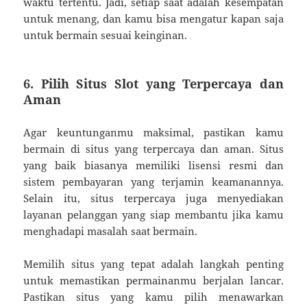
waktu tertentu. Jadi, setiap saat adalah kesempatan
untuk menang, dan kamu bisa mengatur kapan saja
untuk bermain sesuai keinginan.
6. Pilih Situs Slot yang Terpercaya dan
Aman
Agar keuntunganmu maksimal, pastikan kamu
bermain di situs yang terpercaya dan aman. Situs
yang baik biasanya memiliki lisensi resmi dan
sistem pembayaran yang terjamin keamanannya.
Selain itu, situs terpercaya juga menyediakan
layanan pelanggan yang siap membantu jika kamu
menghadapi masalah saat bermain.
Memilih situs yang tepat adalah langkah penting
untuk memastikan permainanmu berjalan lancar.
Pastikan situs yang kamu pilih menawarkan