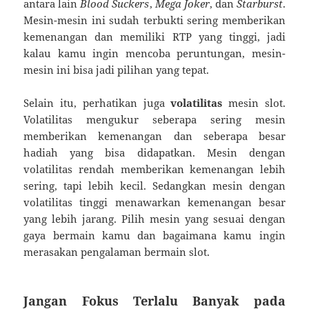
antara lain
Blood Suckers
,
Mega Joker
, dan
Starburst
.
Mesin-mesin ini sudah terbukti sering memberikan
kemenangan dan memiliki RTP yang tinggi, jadi
kalau kamu ingin mencoba peruntungan, mesin-
mesin ini bisa jadi pilihan yang tepat.
Selain itu, perhatikan juga
volatilitas
mesin slot.
Volatilitas mengukur seberapa sering mesin
memberikan kemenangan dan seberapa besar
hadiah yang bisa didapatkan. Mesin dengan
volatilitas rendah memberikan kemenangan lebih
sering, tapi lebih kecil. Sedangkan mesin dengan
volatilitas tinggi menawarkan kemenangan besar
yang lebih jarang. Pilih mesin yang sesuai dengan
gaya bermain kamu dan bagaimana kamu ingin
merasakan pengalaman bermain slot.
Jangan Fokus Terlalu Banyak pada