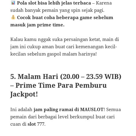
Pola slot bisa lebih jelas terbaca
– Karena
sudah banyak pemain yang spin sejak pagi.
Cocok buat coba beberapa game sebelum
masuk jam prime time.
Kalau kamu nggak suka persaingan ketat, main di
jam ini cukup aman buat cari kemenangan kecil-
kecilan sebelum gaspol malam harinya!
5. Malam Hari (20.00 – 23.59 WIB)
– Prime Time Para Pemburu
Jackpot!
Ini adalah
jam paling ramai di MAUSLOT
! Semua
pemain dari berbagai level berkumpul buat cari
cuan di
slot 777
.