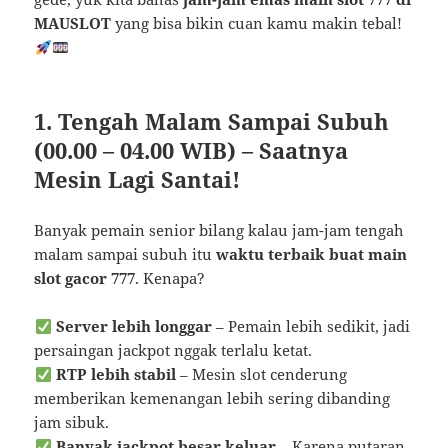
MAUSLOT
yang bisa bikin cuan kamu makin tebal!
1. Tengah Malam Sampai Subuh
(00.00 – 04.00 WIB) – Saatnya
Mesin Lagi Santai!
Banyak pemain senior bilang kalau jam-jam tengah
malam sampai subuh itu
waktu terbaik buat main
slot gacor 777
. Kenapa?
Server lebih longgar
– Pemain lebih sedikit, jadi
persaingan jackpot nggak terlalu ketat.
RTP lebih stabil
– Mesin slot cenderung
memberikan kemenangan lebih sering dibanding
jam sibuk.
Banyak jackpot besar keluar
– Karena putaran