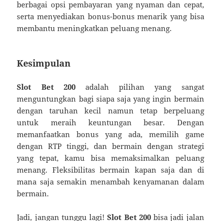
berbagai opsi pembayaran yang nyaman dan cepat,
serta menyediakan bonus-bonus menarik yang bisa
membantu meningkatkan peluang menang.
Kesimpulan
Slot Bet 200
adalah pilihan yang sangat
menguntungkan bagi siapa saja yang ingin bermain
dengan taruhan kecil namun tetap berpeluang
untuk meraih keuntungan besar. Dengan
memanfaatkan bonus yang ada, memilih game
dengan RTP tinggi, dan bermain dengan strategi
yang tepat, kamu bisa memaksimalkan peluang
menang. Fleksibilitas bermain kapan saja dan di
mana saja semakin menambah kenyamanan dalam
bermain.
Jadi, jangan tunggu lagi!
Slot Bet 200
bisa jadi jalan