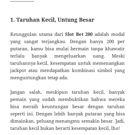
1. Taruhan Kecil, Untung Besar
Keunggulan utama dari
Slot Bet 200
adalah modal
yang sangat terjangkau. Dengan hanya 200 per
putaran, kamu bisa mulai bermain tanpa khawatir
terlalu banyak mengeluarkan uang. Meski
taruhannya kecil, kesempatan untuk memenangkan
jackpot atau mendapatkan kombinasi simbol yang
menguntungkan tetap ada.
Jangan salah, meskipun taruhan kecil, banyak
pemain yang sudah membuktikan bahwa mereka
bisa meraih keuntungan besar dengan taruhan
seperti ini. Dengan lebih banyak putaran yang bisa
dimainkan, peluang menangmu semakin besar. Jadi,
taruhan kecil bukan berarti kesempatan kecil, lho!