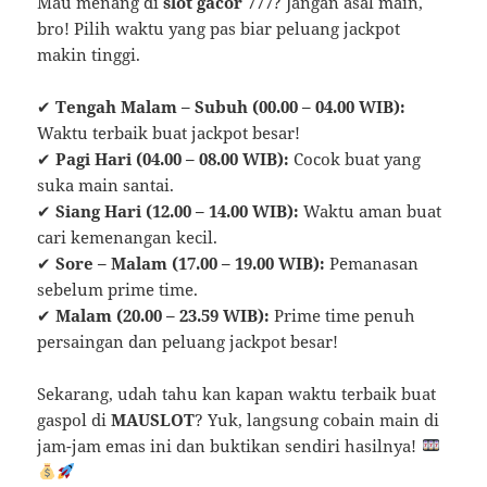
Mau menang di
slot gacor 777
? Jangan asal main,
bro! Pilih waktu yang pas biar peluang jackpot
makin tinggi.
✔
Tengah Malam – Subuh (00.00 – 04.00 WIB):
Waktu terbaik buat jackpot besar!
✔
Pagi Hari (04.00 – 08.00 WIB):
Cocok buat yang
suka main santai.
✔
Siang Hari (12.00 – 14.00 WIB):
Waktu aman buat
cari kemenangan kecil.
✔
Sore – Malam (17.00 – 19.00 WIB):
Pemanasan
sebelum prime time.
✔
Malam (20.00 – 23.59 WIB):
Prime time penuh
persaingan dan peluang jackpot besar!
Sekarang, udah tahu kan kapan waktu terbaik buat
gaspol di
MAUSLOT
? Yuk, langsung cobain main di
jam-jam emas ini dan buktikan sendiri hasilnya!