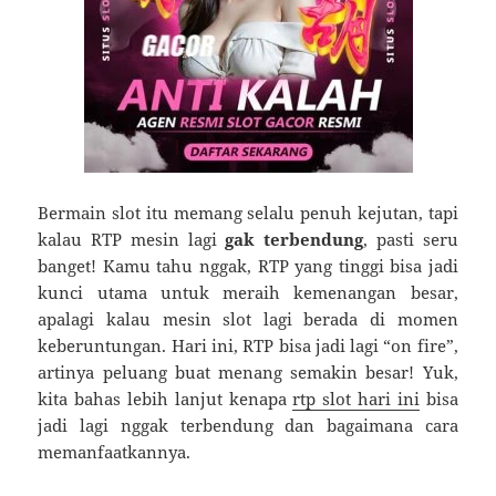
Bermain slot itu memang selalu penuh kejutan, tapi
kalau RTP mesin lagi
gak terbendung
, pasti seru
banget! Kamu tahu nggak, RTP yang tinggi bisa jadi
kunci utama untuk meraih kemenangan besar,
apalagi kalau mesin slot lagi berada di momen
keberuntungan. Hari ini, RTP bisa jadi lagi “on fire”,
artinya peluang buat menang semakin besar! Yuk,
kita bahas lebih lanjut kenapa
rtp slot hari ini
bisa
jadi lagi nggak terbendung dan bagaimana cara
memanfaatkannya.