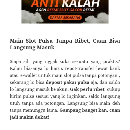
Main Slot Pulsa Tanpa Ribet, Cuan Bisa
Langsung Masuk
Siapa sih yang nggak suka sesuatu yang praktis?
Kalau biasanya lo harus repot-transfer lewat bank
atau e-wallet untuk main
slot pulsa tanpa potongan
,
sekarang lo bisa
deposit pakai pulsa
aja, dan saldo
lo langsung masuk ke akun.
Gak perlu ribet
, cukup
kirim pulsa sesuai yang lo inginkan, saldo langsung
utuh tanpa ada potongan. Langsung bisa main deh
tanpa menunggu lama.
Gampang banget kan, cuan
jadi makin dekat!