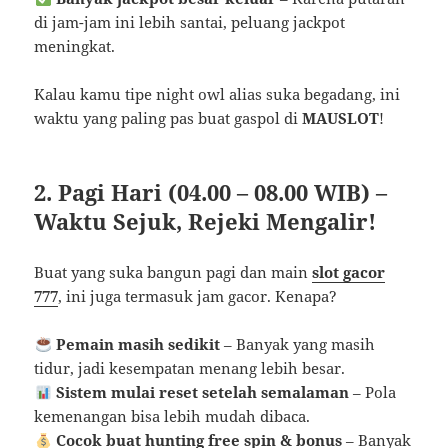
di jam-jam ini lebih santai, peluang jackpot
meningkat.
Kalau kamu tipe night owl alias suka begadang, ini
waktu yang paling pas buat gaspol di
MAUSLOT
!
2. Pagi Hari (04.00 – 08.00 WIB) –
Waktu Sejuk, Rejeki Mengalir!
Buat yang suka bangun pagi dan main
slot gacor
777
, ini juga termasuk jam gacor. Kenapa?
Pemain masih sedikit
– Banyak yang masih
tidur, jadi kesempatan menang lebih besar.
Sistem mulai reset setelah semalaman
– Pola
kemenangan bisa lebih mudah dibaca.
Cocok buat hunting free spin & bonus
– Banyak