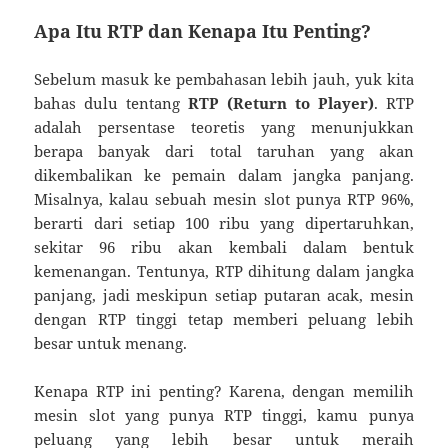
Apa Itu RTP dan Kenapa Itu Penting?
Sebelum masuk ke pembahasan lebih jauh, yuk kita
bahas dulu tentang
RTP (Return to Player)
. RTP
adalah persentase teoretis yang menunjukkan
berapa banyak dari total taruhan yang akan
dikembalikan ke pemain dalam jangka panjang.
Misalnya, kalau sebuah mesin slot punya RTP 96%,
berarti dari setiap 100 ribu yang dipertaruhkan,
sekitar 96 ribu akan kembali dalam bentuk
kemenangan. Tentunya, RTP dihitung dalam jangka
panjang, jadi meskipun setiap putaran acak, mesin
dengan RTP tinggi tetap memberi peluang lebih
besar untuk menang.
Kenapa RTP ini penting? Karena, dengan memilih
mesin slot yang punya RTP tinggi, kamu punya
peluang yang lebih besar untuk meraih