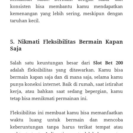
konsisten bisa membantu kamu mendapatkan
kemenangan yang lebih sering, meskipun dengan
taruhan kecil.
5. Nikmati Fleksibilitas Bermain Kapan
Saja
Salah satu keuntungan besar dari
Slot Bet 200
adalah fleksibilitas yang ditawarkan. Kamu bisa
bermain kapan saja dan di mana saja, selama kamu
punya koneksi internet. Baik di rumah, saat istirahat
kerja, atau bahkan saat sedang bepergian, kamu
tetap bisa menikmati permainan ini.
Fleksibilitas ini membuat kamu bisa memanfaatkan
waktu luang untuk bermain dan mencoba
keberuntungan tanpa harus terikat tempat atau