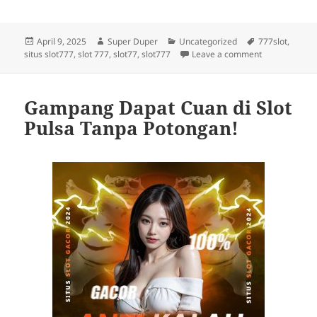
Posted
Author
Categories
Tags
April 9, 2025
Super Duper
Uncategorized
777slot
,
on
on Jam-Jam Em
situs slot777
,
slot 777
,
slot77
,
slot777
Leave a comment
Gampang Dapat Cuan di Slot
Pulsa Tanpa Potongan!