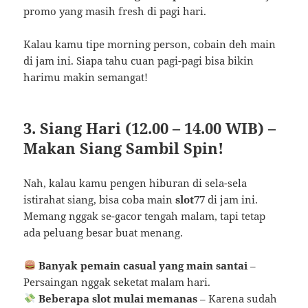
promo yang masih fresh di pagi hari.
Kalau kamu tipe morning person, cobain deh main
di jam ini. Siapa tahu cuan pagi-pagi bisa bikin
harimu makin semangat!
3. Siang Hari (12.00 – 14.00 WIB) –
Makan Siang Sambil Spin!
Nah, kalau kamu pengen hiburan di sela-sela
istirahat siang, bisa coba main
slot77
di jam ini.
Memang nggak se-gacor tengah malam, tapi tetap
ada peluang besar buat menang.
Banyak pemain casual yang main santai
–
Persaingan nggak seketat malam hari.
Beberapa slot mulai memanas
– Karena sudah