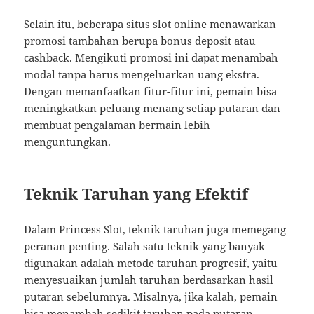
Selain itu, beberapa situs slot online menawarkan
promosi tambahan berupa bonus deposit atau
cashback. Mengikuti promosi ini dapat menambah
modal tanpa harus mengeluarkan uang ekstra.
Dengan memanfaatkan fitur-fitur ini, pemain bisa
meningkatkan peluang menang setiap putaran dan
membuat pengalaman bermain lebih
menguntungkan.
Teknik Taruhan yang Efektif
Dalam Princess Slot, teknik taruhan juga memegang
peranan penting. Salah satu teknik yang banyak
digunakan adalah metode taruhan progresif, yaitu
menyesuaikan jumlah taruhan berdasarkan hasil
putaran sebelumnya. Misalnya, jika kalah, pemain
bisa menambah sedikit taruhan pada putaran