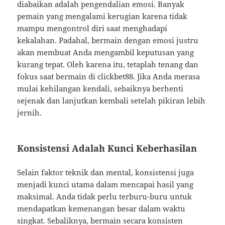
diabaikan adalah pengendalian emosi. Banyak
pemain yang mengalami kerugian karena tidak
mampu mengontrol diri saat menghadapi
kekalahan. Padahal, bermain dengan emosi justru
akan membuat Anda mengambil keputusan yang
kurang tepat. Oleh karena itu, tetaplah tenang dan
fokus saat bermain di clickbet88. Jika Anda merasa
mulai kehilangan kendali, sebaiknya berhenti
sejenak dan lanjutkan kembali setelah pikiran lebih
jernih.
Konsistensi Adalah Kunci Keberhasilan
Selain faktor teknik dan mental, konsistensi juga
menjadi kunci utama dalam mencapai hasil yang
maksimal. Anda tidak perlu terburu-buru untuk
mendapatkan kemenangan besar dalam waktu
singkat. Sebaliknya, bermain secara konsisten