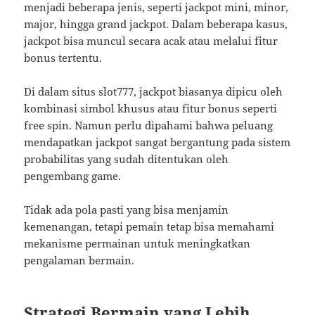
menjadi beberapa jenis, seperti jackpot mini, minor,
major, hingga grand jackpot. Dalam beberapa kasus,
jackpot bisa muncul secara acak atau melalui fitur
bonus tertentu.
Di dalam situs slot777, jackpot biasanya dipicu oleh
kombinasi simbol khusus atau fitur bonus seperti
free spin. Namun perlu dipahami bahwa peluang
mendapatkan jackpot sangat bergantung pada sistem
probabilitas yang sudah ditentukan oleh
pengembang game.
Tidak ada pola pasti yang bisa menjamin
kemenangan, tetapi pemain tetap bisa memahami
mekanisme permainan untuk meningkatkan
pengalaman bermain.
Strategi Bermain yang Lebih