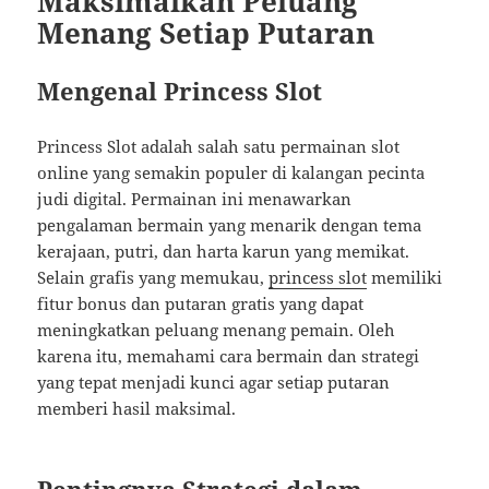
Maksimalkan Peluang
Menang Setiap Putaran
Mengenal Princess Slot
Princess Slot adalah salah satu permainan slot
online yang semakin populer di kalangan pecinta
judi digital. Permainan ini menawarkan
pengalaman bermain yang menarik dengan tema
kerajaan, putri, dan harta karun yang memikat.
Selain grafis yang memukau,
princess slot
memiliki
fitur bonus dan putaran gratis yang dapat
meningkatkan peluang menang pemain. Oleh
karena itu, memahami cara bermain dan strategi
yang tepat menjadi kunci agar setiap putaran
memberi hasil maksimal.
Pentingnya Strategi dalam