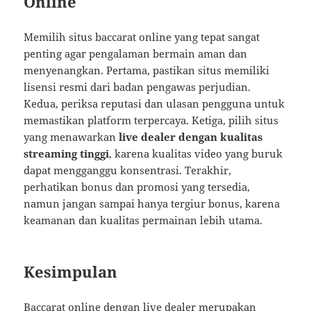
Online
Memilih situs baccarat online yang tepat sangat
penting agar pengalaman bermain aman dan
menyenangkan. Pertama, pastikan situs memiliki
lisensi resmi dari badan pengawas perjudian.
Kedua, periksa reputasi dan ulasan pengguna untuk
memastikan platform terpercaya. Ketiga, pilih situs
yang menawarkan
live dealer dengan kualitas
streaming tinggi
, karena kualitas video yang buruk
dapat mengganggu konsentrasi. Terakhir,
perhatikan bonus dan promosi yang tersedia,
namun jangan sampai hanya tergiur bonus, karena
keamanan dan kualitas permainan lebih utama.
Kesimpulan
Baccarat online dengan live dealer merupakan