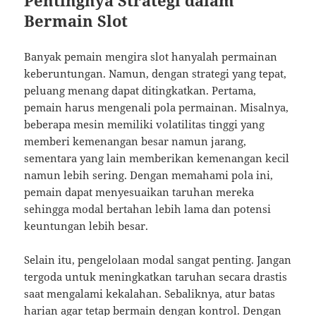
Bermain Slot
Banyak pemain mengira slot hanyalah permainan
keberuntungan. Namun, dengan strategi yang tepat,
peluang menang dapat ditingkatkan. Pertama,
pemain harus mengenali pola permainan. Misalnya,
beberapa mesin memiliki volatilitas tinggi yang
memberi kemenangan besar namun jarang,
sementara yang lain memberikan kemenangan kecil
namun lebih sering. Dengan memahami pola ini,
pemain dapat menyesuaikan taruhan mereka
sehingga modal bertahan lebih lama dan potensi
keuntungan lebih besar.
Selain itu, pengelolaan modal sangat penting. Jangan
tergoda untuk meningkatkan taruhan secara drastis
saat mengalami kekalahan. Sebaliknya, atur batas
harian agar tetap bermain dengan kontrol. Dengan