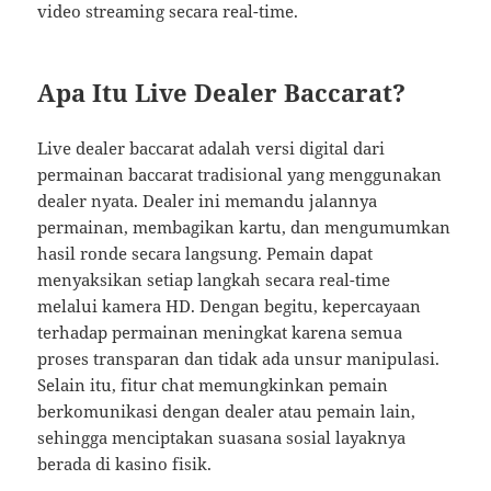
video streaming secara real-time.
Apa Itu Live Dealer Baccarat?
Live dealer baccarat adalah versi digital dari
permainan baccarat tradisional yang menggunakan
dealer nyata. Dealer ini memandu jalannya
permainan, membagikan kartu, dan mengumumkan
hasil ronde secara langsung. Pemain dapat
menyaksikan setiap langkah secara real-time
melalui kamera HD. Dengan begitu, kepercayaan
terhadap permainan meningkat karena semua
proses transparan dan tidak ada unsur manipulasi.
Selain itu, fitur chat memungkinkan pemain
berkomunikasi dengan dealer atau pemain lain,
sehingga menciptakan suasana sosial layaknya
berada di kasino fisik.