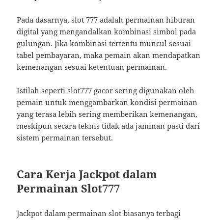
Pada dasarnya, slot 777 adalah permainan hiburan
digital yang mengandalkan kombinasi simbol pada
gulungan. Jika kombinasi tertentu muncul sesuai
tabel pembayaran, maka pemain akan mendapatkan
kemenangan sesuai ketentuan permainan.
Istilah seperti slot777 gacor sering digunakan oleh
pemain untuk menggambarkan kondisi permainan
yang terasa lebih sering memberikan kemenangan,
meskipun secara teknis tidak ada jaminan pasti dari
sistem permainan tersebut.
Cara Kerja Jackpot dalam
Permainan Slot777
Jackpot dalam permainan slot biasanya terbagi