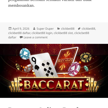
membosankan.
Posted
Author
Categories
Tags
April 9, 2026
Super Duper
clickbet88
clickbet88
,
on
clickbet88 daftar
,
clickbet88 login
,
clickbet88 slot
,
clickcbet88
on Clickbet88: Tips Gacor Hari Ini yang Waji
daftar
Leave a comment