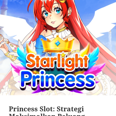
Princess Slot: Strategi