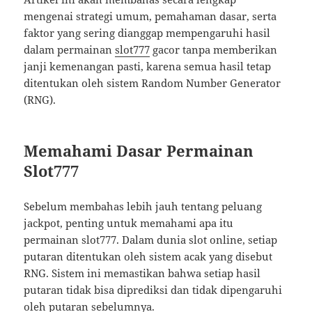
mengenai strategi umum, pemahaman dasar, serta
faktor yang sering dianggap mempengaruhi hasil
dalam permainan
slot777
gacor tanpa memberikan
janji kemenangan pasti, karena semua hasil tetap
ditentukan oleh sistem Random Number Generator
(RNG).
Memahami Dasar Permainan
Slot777
Sebelum membahas lebih jauh tentang peluang
jackpot, penting untuk memahami apa itu
permainan slot777. Dalam dunia slot online, setiap
putaran ditentukan oleh sistem acak yang disebut
RNG. Sistem ini memastikan bahwa setiap hasil
putaran tidak bisa diprediksi dan tidak dipengaruhi
oleh putaran sebelumnya.