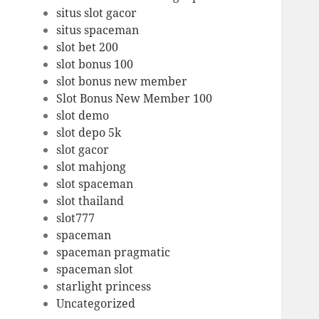
situs slot gacor
situs spaceman
slot bet 200
slot bonus 100
slot bonus new member
Slot Bonus New Member 100
slot demo
slot depo 5k
slot gacor
slot mahjong
slot spaceman
slot thailand
slot777
spaceman
spaceman pragmatic
spaceman slot
starlight princess
Uncategorized