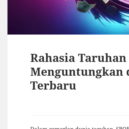
Rahasia Taruhan
Menguntungkan 
Terbaru
Dalam gemerlap dunia taruhan, SBOB