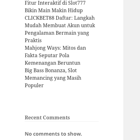
Fitur Interaktif di Slot777
Bikin Main Makin Hidup
CLICKBET88 Daftar: Langkah
Mudah Membuat Akun untuk
Pengalaman Bermain yang
Praktis
Mahjong Ways: Mitos dan
Fakta Seputar Pola
Kemenangan Beruntun
Big Bass Bonanza, Slot
Memancing yang Masih
Populer
Recent Comments
No comments to show.