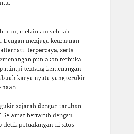
nmu.
iburan, melainkan sebuah
gi. Dengan menjaga keamanan
lternatif terpercaya, serta
 kemenangan pun akan terbuka
iap mimpi tentang kemenangan
ebuah karya nyata yang terukir
anaan.
gukir sejarah dengan taruhan
 Selamat bertaruh dengan
 detik petualangan di situs