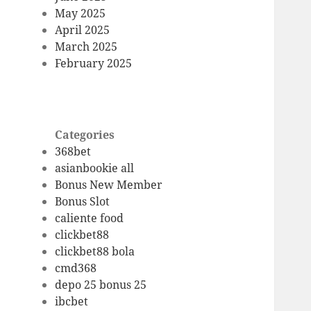
May 2025
April 2025
March 2025
February 2025
Categories
368bet
asianbookie all
Bonus New Member
Bonus Slot
caliente food
clickbet88
clickbet88 bola
cmd368
depo 25 bonus 25
ibcbet