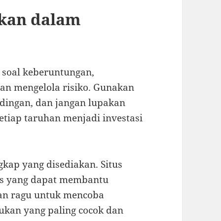
gkan dalam
soal keberuntungan,
an mengelola risiko. Gunakan
andingan, dan jangan lupakan
setiap taruhan menjadi investasi
gkap yang disediakan. Situs
ls yang dapat membantu
an ragu untuk mencoba
ukan yang paling cocok dan